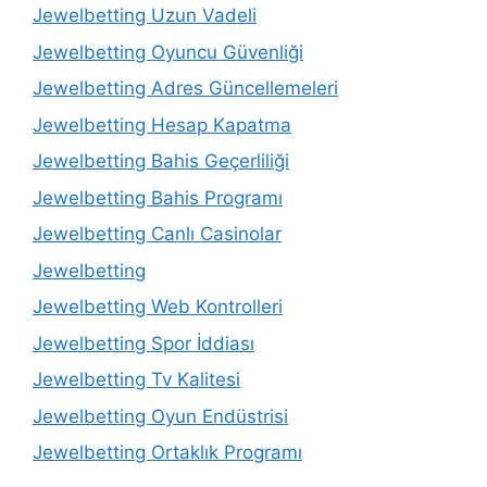
Jewelbetting Uzun Vadeli
Jewelbetting Oyuncu Güvenliği
Jewelbetting Adres Güncellemeleri
Jewelbetting Hesap Kapatma
Jewelbetting Bahis Geçerliliği
Jewelbetting Bahis Programı
Jewelbetting Canlı Casinolar
Jewelbetting
Jewelbetting Web Kontrolleri
Jewelbetting Spor İddiası
Jewelbetting Tv Kalitesi
Jewelbetting Oyun Endüstrisi
Jewelbetting Ortaklık Programı