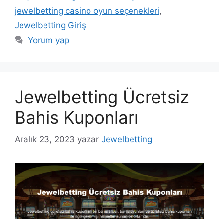
jewelbetting casino oyun seçenekleri
,
Jewelbetting Giriş
Yorum yap
Jewelbetting Ücretsiz
Bahis Kuponları
Aralık 23, 2023
yazar
Jewelbetting