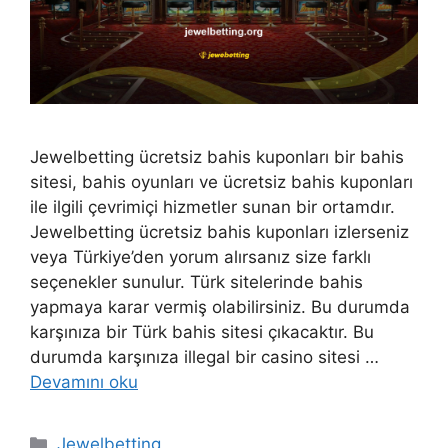
Jewelbetting ücretsiz bahis kuponları bir bahis
sitesi, bahis oyunları ve ücretsiz bahis kuponları
ile ilgili çevrimiçi hizmetler sunan bir ortamdır.
Jewelbetting ücretsiz bahis kuponları izlerseniz
veya Türkiye’den yorum alırsanız size farklı
seçenekler sunulur. Türk sitelerinde bahis
yapmaya karar vermiş olabilirsiniz. Bu durumda
karşınıza bir Türk bahis sitesi çıkacaktır. Bu
durumda karşınıza illegal bir casino sitesi …
Devamını oku
Kategoriler
Jewelbetting