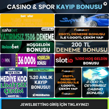
×
JEWELBETTİNG GİRİŞ İÇİN TIKLAYINIZ!