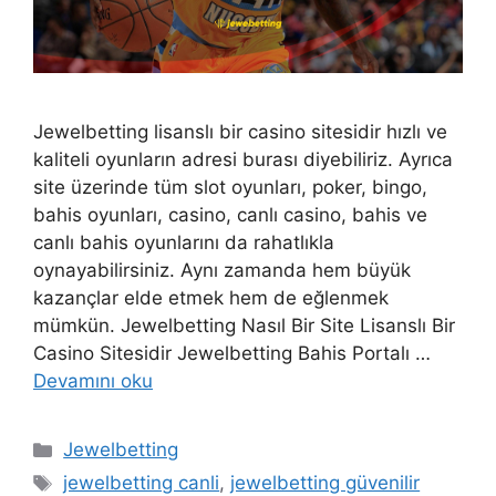
Jewelbetting lisanslı bir casino sitesidir hızlı ve
kaliteli oyunların adresi burası diyebiliriz. Ayrıca
site üzerinde tüm slot oyunları, poker, bingo,
bahis oyunları, casino, canlı casino, bahis ve
canlı bahis oyunlarını da rahatlıkla
oynayabilirsiniz. Aynı zamanda hem büyük
kazançlar elde etmek hem de eğlenmek
mümkün. Jewelbetting Nasıl Bir Site Lisanslı Bir
Casino Sitesidir Jewelbetting Bahis Portalı …
Devamını oku
Kategoriler
Jewelbetting
Etiketler
jewelbetting canli
,
jewelbetting güvenilir