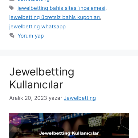
Etiketler
jewelbetting bahis sitesi i̇ncelemesi
,
jewelbetting ücretsiz bahis kuponları
,
jewelbetting whatsapp
Yorum yap
Jewelbetting
Kullanıcılar
Aralık 20, 2023
yazar
Jewelbetting