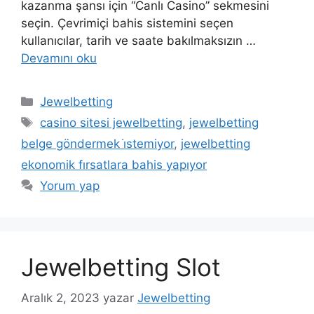
kazanma şansı için “Canlı Casino” sekmesini
seçin. Çevrimiçi bahis sistemini seçen
kullanıcılar, tarih ve saate bakılmaksızın …
Devamını oku
Kategoriler
Jewelbetting
Etiketler
casino sitesi jewelbetting
,
jewelbetting
belge göndermek i̇stemiyor
,
jewelbetting
ekonomik fırsatlara bahis yapıyor
Yorum yap
Jewelbetting Slot
Aralık 2, 2023
yazar
Jewelbetting