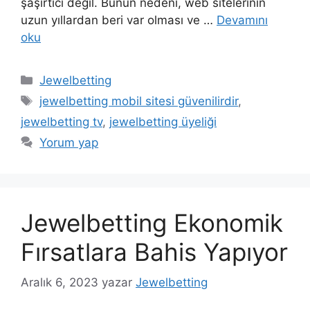
şaşırtıcı değil. Bunun nedeni, web sitelerinin
uzun yıllardan beri var olması ve …
Devamını
oku
Kategoriler
Jewelbetting
Etiketler
jewelbetting mobil sitesi güvenilirdir
,
jewelbetting tv
,
jewelbetting üyeliği
Yorum yap
Jewelbetting Ekonomik
Fırsatlara Bahis Yapıyor
Aralık 6, 2023
yazar
Jewelbetting