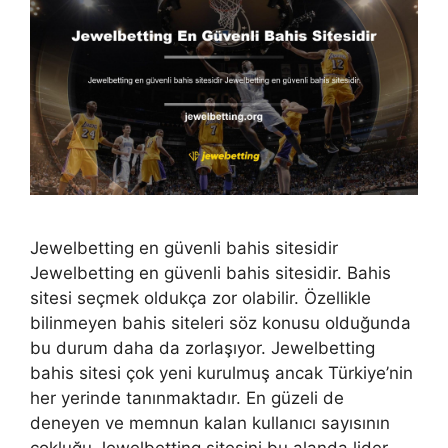
Jewelbetting en güvenli bahis sitesidir
Jewelbetting en güvenli bahis sitesidir. Bahis
sitesi seçmek oldukça zor olabilir. Özellikle
bilinmeyen bahis siteleri söz konusu olduğunda
bu durum daha da zorlaşıyor. Jewelbetting
bahis sitesi çok yeni kurulmuş ancak Türkiye’nin
her yerinde tanınmaktadır. En güzeli de
deneyen ve memnun kalan kullanıcı sayısının