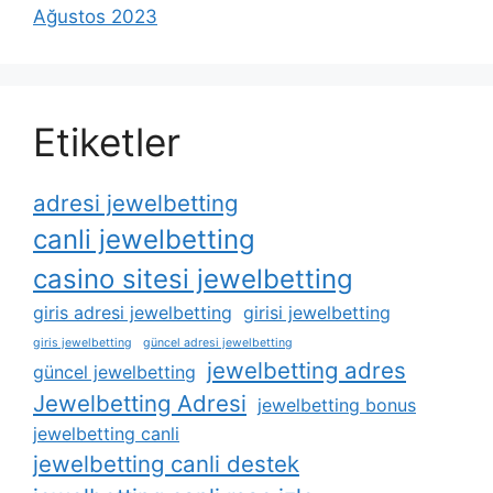
Ağustos 2023
Etiketler
adresi jewelbetting
canli jewelbetting
casino sitesi jewelbetting
giris adresi jewelbetting
girisi jewelbetting
giris jewelbetting
güncel adresi jewelbetting
jewelbetting adres
güncel jewelbetting
Jewelbetting Adresi
jewelbetting bonus
jewelbetting canli
jewelbetting canli destek