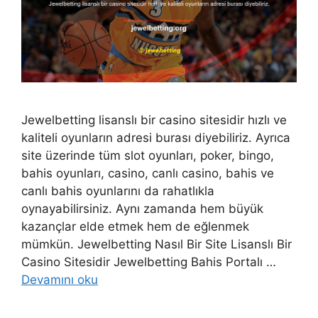
Jewelbetting lisanslı bir casino sitesidir hızlı ve
kaliteli oyunların adresi burası diyebiliriz. Ayrıca
site üzerinde tüm slot oyunları, poker, bingo,
bahis oyunları, casino, canlı casino, bahis ve
canlı bahis oyunlarını da rahatlıkla
oynayabilirsiniz. Aynı zamanda hem büyük
kazançlar elde etmek hem de eğlenmek
mümkün. Jewelbetting Nasıl Bir Site Lisanslı Bir
Casino Sitesidir Jewelbetting Bahis Portalı …
Devamını oku