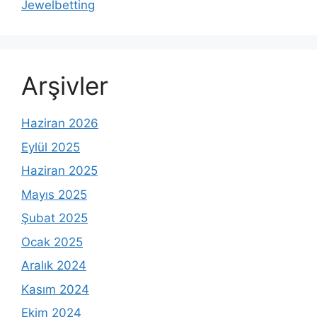
Jewelbetting
Arşivler
Haziran 2026
Eylül 2025
Haziran 2025
Mayıs 2025
Şubat 2025
Ocak 2025
Aralık 2024
Kasım 2024
Ekim 2024