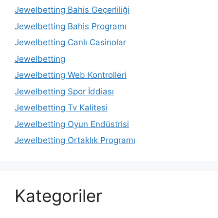
Jewelbetting Bahis Geçerliliği
Jewelbetting Bahis Programı
Jewelbetting Canlı Casinolar
Jewelbetting
Jewelbetting Web Kontrolleri
Jewelbetting Spor İddiası
Jewelbetting Tv Kalitesi
Jewelbetting Oyun Endüstrisi
Jewelbetting Ortaklık Programı
Kategoriler