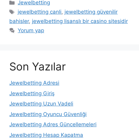
Kategoriler
Jewelbetting
Etiketler
jewelbetting canli
,
jewelbetting güvenilir
bahisler
,
jewelbetting lisanslı bir casino sitesidir
Yorum yap
Son Yazılar
Jewelbetting Adresi
Jewelbetting Giriş
Jewelbetting Uzun Vadeli
Jewelbetting Oyuncu Güvenliği
Jewelbetting Adres Güncellemeleri
Jewelbetting Hesap Kapatma