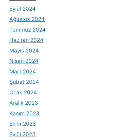
Eylül 2024
Ağustos 2024
Temmuz 2024
Haziran 2024
Mayıs 2024
Nisan 2024
Mart 2024
Şubat 2024
Ocak 2024
Aralık 2023
Kasım 2023
Ekim 2023
Eylül 2023