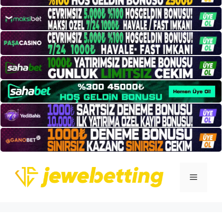
İçeriğe
atla
Menü