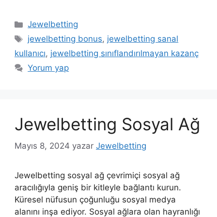
Kategoriler
Jewelbetting
Etiketler
jewelbetting bonus
,
jewelbetting sanal
kullanıcı
,
jewelbetting sınıflandırılmayan kazanç
Yorum yap
Jewelbetting Sosyal Ağ
Mayıs 8, 2024
yazar
Jewelbetting
Jewelbetting sosyal ağ çevrimiçi sosyal ağ
aracılığıyla geniş bir kitleyle bağlantı kurun.
Küresel nüfusun çoğunluğu sosyal medya
alanını inşa ediyor. Sosyal ağlara olan hayranlığı