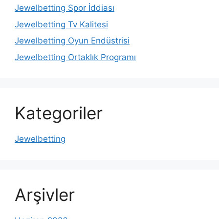
Jewelbetting Spor İddiası
Jewelbetting Tv Kalitesi
Jewelbetting Oyun Endüstrisi
Jewelbetting Ortaklık Programı
Kategoriler
Jewelbetting
Arşivler