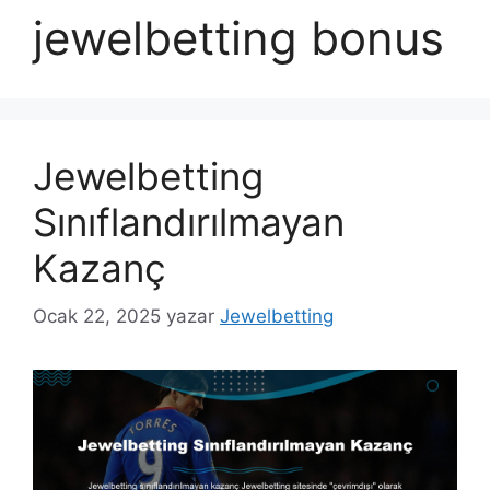
jewelbetting bonus
Jewelbetting
Sınıflandırılmayan
Kazanç
Ocak 22, 2025
yazar
Jewelbetting