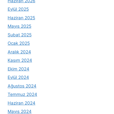
Haziran 2026
Eylül 2025
Haziran 2025
Mayıs 2025
Şubat 2025
Ocak 2025
Aralık 2024
Kasım 2024
Ekim 2024
Eylül 2024
Ağustos 2024
Temmuz 2024
Haziran 2024
Mayıs 2024