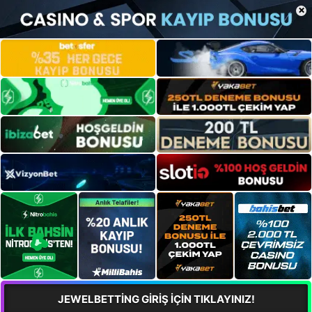
×
JEWELBETTİNG GİRİŞ İÇİN TIKLAYINIZ!