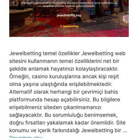
Jewelbetting temel özellikler Jewelbetting web
sitesini kullanmanın temel özelliklerini net bir
şekilde anlamak hayatınızı kolaylaştıracaktır.
Örneğin, casino kuruluşlarına ancak kişi reşit
olma yaşına ulaştığında erişilebilmektedir.
Alternatif olarak herhangi bir çevrimiçi bahis
platformunda hesap açabilirsiniz. Bu bilgilere
erişebilmeniz siteden çıkarılmamanızı
sağlayacaktır. Bu sorumluluğu benimsemek,
doğru fırsatları yakalamak kadar önemlidir. Site
konumu ve içerik farkındalığı Jewelbetting bir …