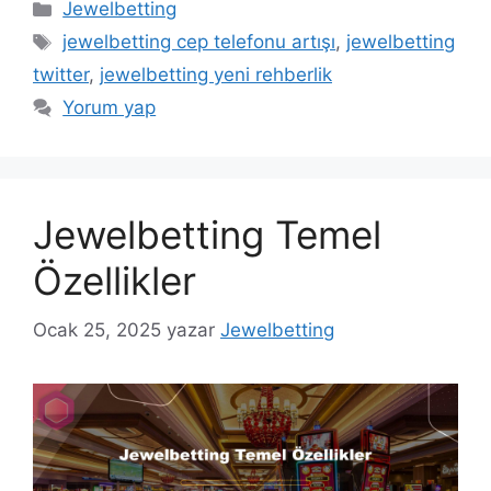
Kategoriler
Jewelbetting
Etiketler
jewelbetting cep telefonu artışı
,
jewelbetting
twitter
,
jewelbetting yeni rehberlik
Yorum yap
Jewelbetting Temel
Özellikler
Ocak 25, 2025
yazar
Jewelbetting