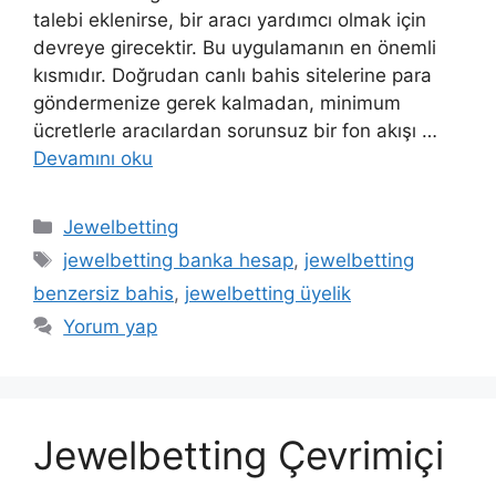
talebi eklenirse, bir aracı yardımcı olmak için
devreye girecektir. Bu uygulamanın en önemli
kısmıdır. Doğrudan canlı bahis sitelerine para
göndermenize gerek kalmadan, minimum
ücretlerle aracılardan sorunsuz bir fon akışı …
Devamını oku
Kategoriler
Jewelbetting
Etiketler
jewelbetting banka hesap
,
jewelbetting
benzersiz bahis
,
jewelbetting üyelik
Yorum yap
Jewelbetting Çevrimiçi