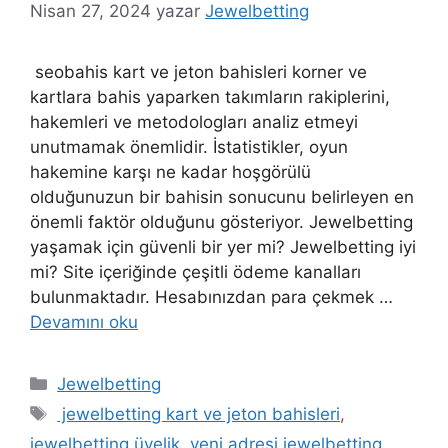
Nisan 27, 2024
yazar
Jewelbetting
seobahis kart ve jeton bahisleri korner ve
kartlara bahis yaparken takımların rakiplerini,
hakemleri ve metodologları analiz etmeyi
unutmamak önemlidir. İstatistikler, oyun
hakemine karşı ne kadar hoşgörülü
olduğunuzun bir bahisin sonucunu belirleyen en
önemli faktör olduğunu gösteriyor. Jewelbetting
yaşamak için güvenli bir yer mi? Jewelbetting iyi
mi? Site içeriğinde çeşitli ödeme kanalları
bulunmaktadır. Hesabınızdan para çekmek …
Devamını oku
Kategoriler
Jewelbetting
Etiketler
jewelbetting kart ve jeton bahisleri
,
jewelbetting üyelik
,
yeni adresi jewelbetting