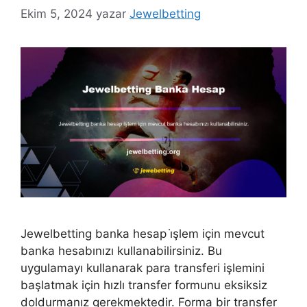
Ekim 5, 2024
yazar
Jewelbetting
Jewelbetting banka hesap i̇şlem için mevcut
banka hesabınızı kullanabilirsiniz. Bu
uygulamayı kullanarak para transferi işlemini
başlatmak için hızlı transfer formunu eksiksiz
doldurmanız gerekmektedir. Forma bir transfer