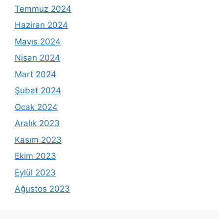
Temmuz 2024
Haziran 2024
Mayıs 2024
Nisan 2024
Mart 2024
Şubat 2024
Ocak 2024
Aralık 2023
Kasım 2023
Ekim 2023
Eylül 2023
Ağustos 2023