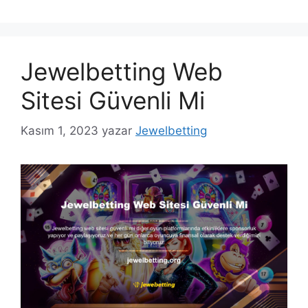
Jewelbetting Web
Sitesi Güvenli Mi
Kasım 1, 2023
yazar
Jewelbetting