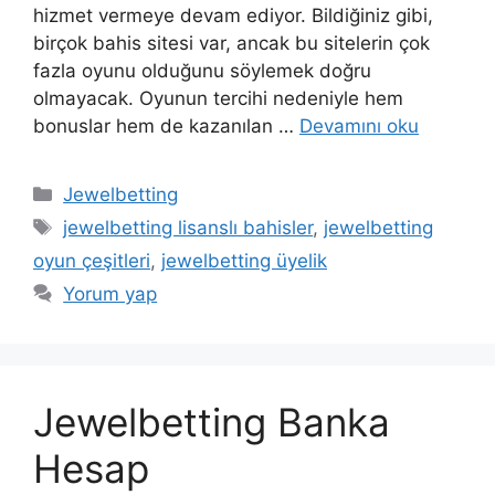
hizmet vermeye devam ediyor. Bildiğiniz gibi,
birçok bahis sitesi var, ancak bu sitelerin çok
fazla oyunu olduğunu söylemek doğru
olmayacak. Oyunun tercihi nedeniyle hem
bonuslar hem de kazanılan …
Devamını oku
Kategoriler
Jewelbetting
Etiketler
jewelbetting lisanslı bahisler
,
jewelbetting
oyun çeşitleri
,
jewelbetting üyelik
Yorum yap
Jewelbetting Banka
Hesap