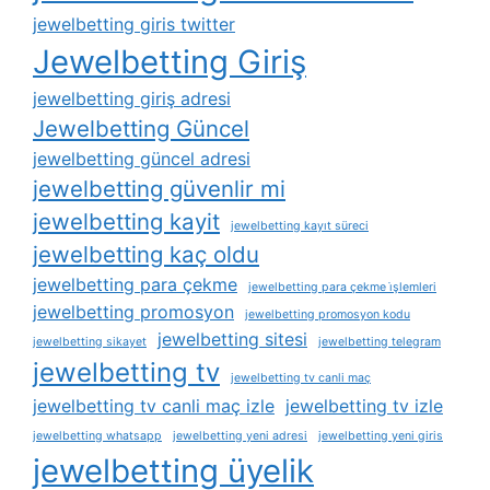
jewelbetting giris twitter
Jewelbetting Giriş
jewelbetting giriş adresi
Jewelbetting Güncel
jewelbetting güncel adresi
jewelbetting güvenlir mi
jewelbetting kayit
jewelbetting kayıt süreci
jewelbetting kaç oldu
jewelbetting para çekme
jewelbetting para çekme i̇şlemleri
jewelbetting promosyon
jewelbetting promosyon kodu
jewelbetting sitesi
jewelbetting sikayet
jewelbetting telegram
jewelbetting tv
jewelbetting tv canli maç
jewelbetting tv canli maç izle
jewelbetting tv izle
jewelbetting whatsapp
jewelbetting yeni adresi
jewelbetting yeni giris
jewelbetting üyelik