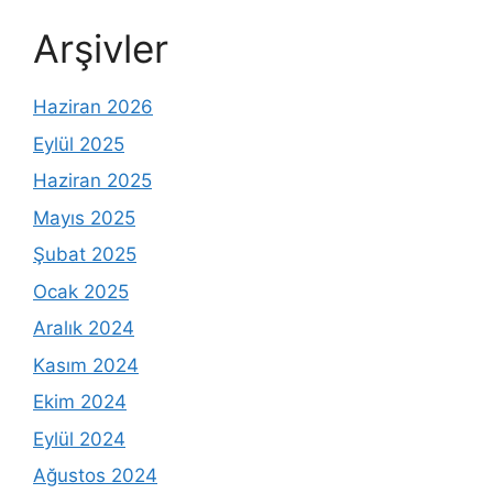
Arşivler
Haziran 2026
Eylül 2025
Haziran 2025
Mayıs 2025
Şubat 2025
Ocak 2025
Aralık 2024
Kasım 2024
Ekim 2024
Eylül 2024
Ağustos 2024