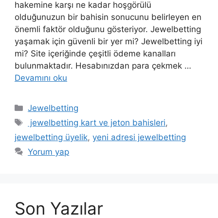
hakemine karşı ne kadar hoşgörülü
olduğunuzun bir bahisin sonucunu belirleyen en
önemli faktör olduğunu gösteriyor. Jewelbetting
yaşamak için güvenli bir yer mi? Jewelbetting iyi
mi? Site içeriğinde çeşitli ödeme kanalları
bulunmaktadır. Hesabınızdan para çekmek …
Devamını oku
Kategoriler
Jewelbetting
Etiketler
jewelbetting kart ve jeton bahisleri
,
jewelbetting üyelik
,
yeni adresi jewelbetting
Yorum yap
Son Yazılar