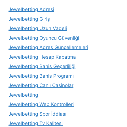
Jewelbetting Adresi
Jewelbetting Giriş
Jewelbetting Uzun Vadeli
Jewelbetting Oyuncu Güvenliği
Jewelbetting Adres Güncellemeleri
Jewelbetting Hesap Kapatma
Jewelbetting Bahis Geçerliliği
Jewelbetting Bahis Programı
Jewelbetting Canlı Casinolar
Jewelbetting
Jewelbetting Web Kontrolleri
Jewelbetting Spor İddiası
Jewelbetting Tv Kalitesi