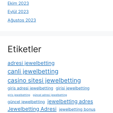
Ekim 2023
Eylül 2023
Ağustos 2023
Etiketler
adresi jewelbetting
canli jewelbetting
casino sitesi jewelbetting
giris adresi jewelbetting
girisi jewelbetting
giris jewelbetting
güncel adresi jewelbetting
jewelbetting adres
güncel jewelbetting
Jewelbetting Adresi
jewelbetting bonus