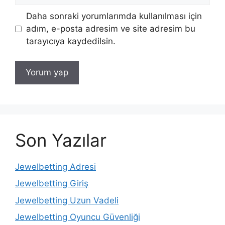
Daha sonraki yorumlarımda kullanılması için
adım, e-posta adresim ve site adresim bu
tarayıcıya kaydedilsin.
Son Yazılar
Jewelbetting Adresi
Jewelbetting Giriş
Jewelbetting Uzun Vadeli
Jewelbetting Oyuncu Güvenliği