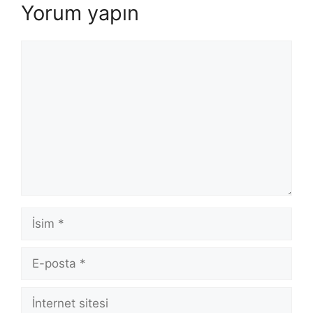
Yorum yapın
Yorum
İsim
E-
posta
İnternet
sitesi