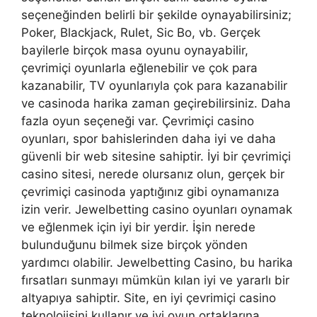
seçeneğinden belirli bir şekilde oynayabilirsiniz;
Poker, Blackjack, Rulet, Sic Bo, vb. Gerçek
bayilerle birçok masa oyunu oynayabilir,
çevrimiçi oyunlarla eğlenebilir ve çok para
kazanabilir, TV oyunlarıyla çok para kazanabilir
ve casinoda harika zaman geçirebilirsiniz. Daha
fazla oyun seçeneği var. Çevrimiçi casino
oyunları, spor bahislerinden daha iyi ve daha
güvenli bir web sitesine sahiptir. İyi bir çevrimiçi
casino sitesi, nerede olursanız olun, gerçek bir
çevrimiçi casinoda yaptığınız gibi oynamanıza
izin verir. Jewelbetting casino oyunları oynamak
ve eğlenmek için iyi bir yerdir. İşin nerede
bulunduğunu bilmek size birçok yönden
yardımcı olabilir. Jewelbetting Casino, bu harika
fırsatları sunmayı mümkün kılan iyi ve yararlı bir
altyapıya sahiptir. Site, en iyi çevrimiçi casino
teknolojisini kullanır ve iyi oyun ortaklarına