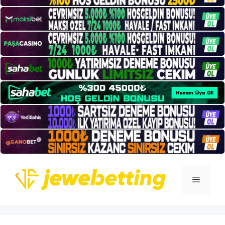
İçeriğe
atla
Menü