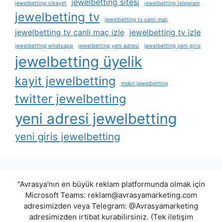
jewelbetting sitesi
jewelbetting sikayet
jewelbetting telegram
jewelbetting tv
jewelbetting tv canli maç
jewelbetting tv canli maç izle
jewelbetting tv izle
jewelbetting whatsapp
jewelbetting yeni adresi
jewelbetting yeni giris
jewelbetting üyelik
kayit jewelbetting
mobil jewelbetting
twitter jewelbetting
yeni adresi jewelbetting
yeni giris jewelbetting
"Avrasya'nın en büyük reklam platformunda olmak için
Microsoft Teams:
reklam@avrasyamarketing.com
adresimizden veya Telegram: @Avrasyamarketing
adresimizden irtibat kurabilirsiniz. (Tek iletişim