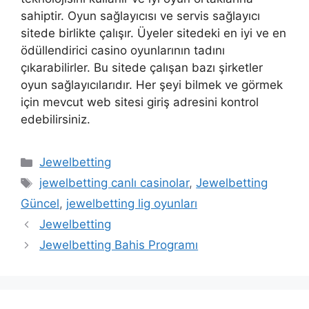
sahiptir. Oyun sağlayıcısı ve servis sağlayıcı
sitede birlikte çalışır. Üyeler sitedeki en iyi ve en
ödüllendirici casino oyunlarının tadını
çıkarabilirler. Bu sitede çalışan bazı şirketler
oyun sağlayıcılarıdır. Her şeyi bilmek ve görmek
için mevcut web sitesi giriş adresini kontrol
edebilirsiniz.
Kategoriler
Jewelbetting
Etiketler
jewelbetting canlı casinolar
,
Jewelbetting
Güncel
,
jewelbetting lig oyunları
Jewelbetting
Jewelbetting Bahis Programı