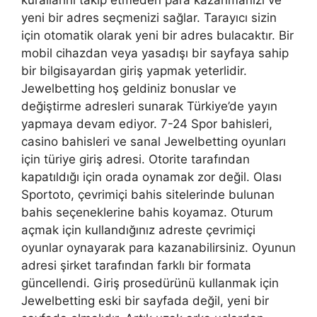
kurallarını takip etmeden para kazanmanızı ve
yeni bir adres seçmenizi sağlar. Tarayıcı sizin
için otomatik olarak yeni bir adres bulacaktır. Bir
mobil cihazdan veya yasadışı bir sayfaya sahip
bir bilgisayardan giriş yapmak yeterlidir.
Jewelbetting hoş geldiniz bonuslar ve
değiştirme adresleri sunarak Türkiye’de yayın
yapmaya devam ediyor. 7-24 Spor bahisleri,
casino bahisleri ve sanal Jewelbetting oyunları
için türiye giriş adresi. Otorite tarafından
kapatıldığı için orada oynamak zor değil. Olası
Sportoto, çevrimiçi bahis sitelerinde bulunan
bahis seçeneklerine bahis koyamaz. Oturum
açmak için kullandığınız adreste çevrimiçi
oyunlar oynayarak para kazanabilirsiniz. Oyunun
adresi şirket tarafından farklı bir formata
güncellendi. Giriş prosedürünü kullanmak için
Jewelbetting eski bir sayfada değil, yeni bir