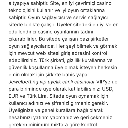
altyapıya sahiptir. Site, en iyi çevrimiçi casino
teknolojisini kullanır ve iyi oyun ortaklarına
sahiptir. Oyun sağlayıcısı ve servis sağlayıcı
sitede birlikte çalışır. Üyeler sitedeki en iyi ve en
ödüllendirici casino oyunlarının tadını
çıkarabilirler. Bu sitede çalışan bazı şirketler
oyun sağlayıcılarıdır. Her şeyi bilmek ve görmek
için mevcut web sitesi giriş adresini kontrol
edebilirsiniz. Türk şirketi, gizlilik kurallarına ve
güvenlik koşullarına üye olmak isteyen herkesin
emin olmak için şirkete bahis yapar.
Jewelbetting vip üyelik canlı casinolar
VIP’ye üç
para biriminde üye olarak katılabilirsiniz: USD,
EUR ve Türk Lira. Sitede oyun oynamak için
kullanıcı adınızı ve şifrenizi girmeniz gerekir.
Üyeliğinize ve genel kurallara bağlı olarak
hesabınızı yatırım yapmanız ve geri çekmeniz
gereken minimum miktara göre kontrol