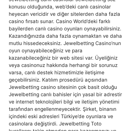
konusu olduğunda, web’deki canlı casinolar
heyecan vericidir ve diğer sitelerden daha fazla
casino fırsatı sunar. Casino World’deki farklı
bayilerden canlı casino oyunları oynayabilirsiniz.
Kazandığınızda daha fazla oynamaktan ve daha
mutlu hissedeceksiniz. Jewelbetting Casino’nun
oyun oynayabileceğiniz ve para
kazanabileceğiniz bir web sitesi var. Üyeliğiniz
veya casinonuz hakkında herhangi bir sorunuz
varsa, canlı destek hizmetimizle iletişime
geçebilirsiniz. Katılım prosedürü açısından
Jewelbetting casino sitesinin çok basit olduğu
Jewelbetting canlı bahisler için yasal bir adrestir
ve internet teknolojileri bilgi ve iletişim yönetimi
tarafından engellenmeyecektir. Şirket, binanın
içindeki eski adresleri Türkiye’de oyunlara ve
casinolara değiştirdi. Jewelbetting Toto