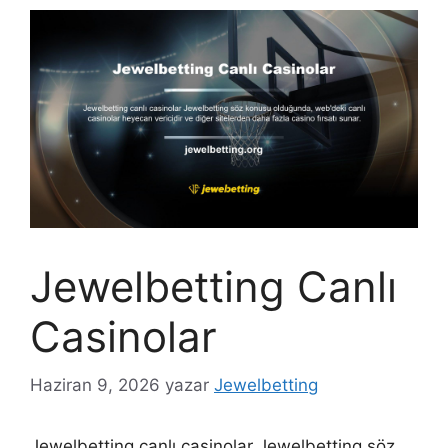
Jewelbetting Canlı
Casinolar
Haziran 9, 2026
yazar
Jewelbetting
Jewelbetting canlı casinolar Jewelbetting söz