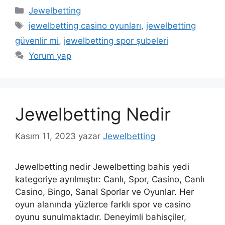
Kategoriler
Jewelbetting
Etiketler
jewelbetting casino oyunları
,
jewelbetting
güvenlir mi
,
jewelbetting spor şubeleri
Yorum yap
Jewelbetting Nedir
Kasım 11, 2023
yazar
Jewelbetting
Jewelbetting nedir Jewelbetting bahis yedi
kategoriye ayrılmıştır: Canlı, Spor, Casino, Canlı
Casino, Bingo, Sanal Sporlar ve Oyunlar. Her
oyun alanında yüzlerce farklı spor ve casino
oyunu sunulmaktadır. Deneyimli bahisçiler,