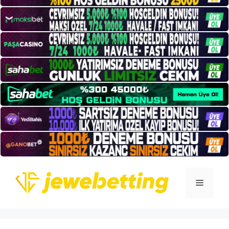
İçeriğe
atla
Menü