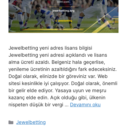
Jewelbetting yeni adres lisans bilgisi
Jewelbetting yeni adresi açıklandı ve lisans
alma ücreti azaldı. Belgeniz hala geçerlise,
yenileme ücretinin azaltıldığını fark edeceksiniz.
Doğal olarak, elinizde bir göreviniz var. Web
sitesi kesinlikle iyi çalışıyor. Doğal olarak, önemli
bir gelir elde ediyor. Yasaya uyun ve meşru
kazanç elde edin. Açık olduğu gibi, ülkenin
nispeten düşük bir vergi …
Devamını oku
Kategoriler
Jewelbetting