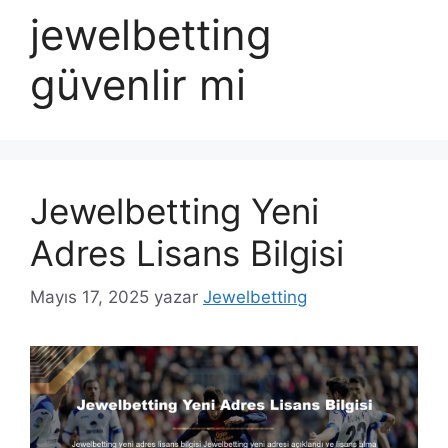
jewelbetting
güvenlir mi
Jewelbetting Yeni
Adres Lisans Bilgisi
Mayıs 17, 2025
yazar
Jewelbetting