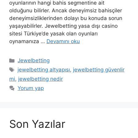
oyunlarının hangi bahis segmentine ait
olduğunu bilirler. Ancak deneyimsiz bahisçiler
deneyimsizliklerinden dolayı bu konuda sorun
yaşayabilirler. Jewelbetting yasa dışı casino
sitesi Türkiye’de yasak olan oyunları
oynamanıza …
Devamını oku
Kategoriler
Jewelbetting
Etiketler
jewelbetting altyapısı
,
jewelbetting güvenlir
mi
,
jewelbetting nedir
Yorum yap
Son Yazılar