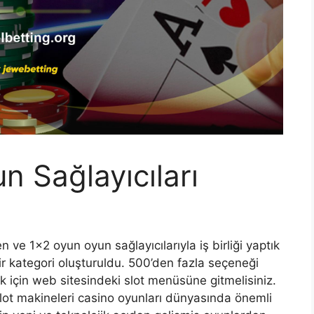
n Sağlayıcıları
n ve 1×2 oyun oyun sağlayıcılarıyla iş birliği yaptık
bir kategori oluşturuldu. 500’den fazla seçeneği
k için web sitesindeki slot menüsüne gitmelisiniz.
ot makineleri casino oyunları dünyasında önemli