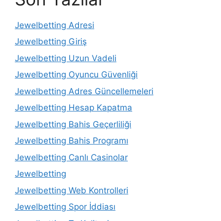
Jewelbetting Adresi
Jewelbetting Giriş
Jewelbetting Uzun Vadeli
Jewelbetting Oyuncu Güvenliği
Jewelbetting Adres Güncellemeleri
Jewelbetting Hesap Kapatma
Jewelbetting Bahis Geçerliliği
Jewelbetting Bahis Programı
Jewelbetting Canlı Casinolar
Jewelbetting
Jewelbetting Web Kontrolleri
Jewelbetting Spor İddiası