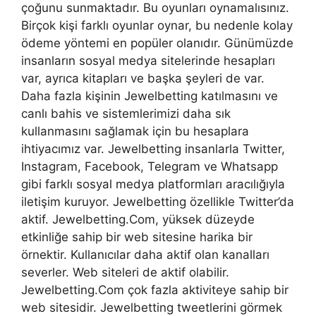
çoğunu sunmaktadır. Bu oyunları oynamalısınız.
Birçok kişi farklı oyunlar oynar, bu nedenle kolay
ödeme yöntemi en popüler olanıdır. Günümüzde
insanların sosyal medya sitelerinde hesapları
var, ayrıca kitapları ve başka şeyleri de var.
Daha fazla kişinin Jewelbetting katılmasını ve
canlı bahis ve sistemlerimizi daha sık
kullanmasını sağlamak için bu hesaplara
ihtiyacımız var. Jewelbetting insanlarla Twitter,
Instagram, Facebook, Telegram ve Whatsapp
gibi farklı sosyal medya platformları aracılığıyla
iletişim kuruyor. Jewelbetting özellikle Twitter’da
aktif. Jewelbetting.Com, yüksek düzeyde
etkinliğe sahip bir web sitesine harika bir
örnektir. Kullanıcılar daha aktif olan kanalları
severler. Web siteleri de aktif olabilir.
Jewelbetting.Com çok fazla aktiviteye sahip bir
web sitesidir. Jewelbetting tweetlerini görmek