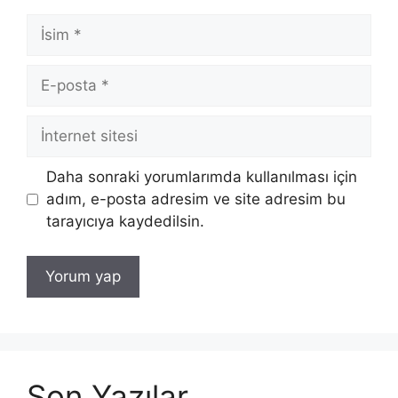
İsim
E-
posta
İnternet
sitesi
Daha sonraki yorumlarımda kullanılması için
adım, e-posta adresim ve site adresim bu
tarayıcıya kaydedilsin.
Son Yazılar