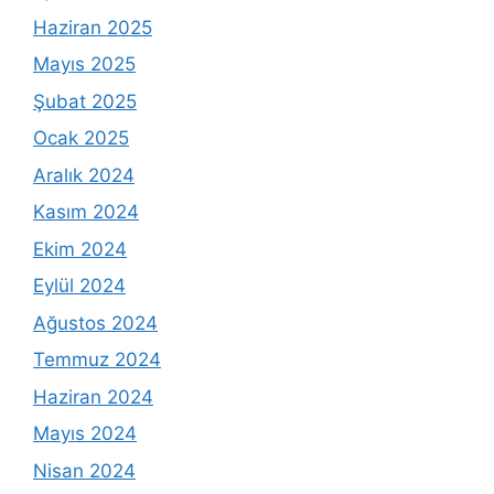
Haziran 2025
Mayıs 2025
Şubat 2025
Ocak 2025
Aralık 2024
Kasım 2024
Ekim 2024
Eylül 2024
Ağustos 2024
Temmuz 2024
Haziran 2024
Mayıs 2024
Nisan 2024