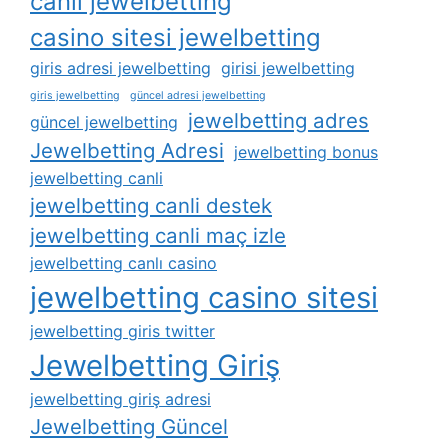
canli jewelbetting
casino sitesi jewelbetting
giris adresi jewelbetting
girisi jewelbetting
giris jewelbetting
güncel adresi jewelbetting
jewelbetting adres
güncel jewelbetting
Jewelbetting Adresi
jewelbetting bonus
jewelbetting canli
jewelbetting canli destek
jewelbetting canli maç izle
jewelbetting canlı casino
jewelbetting casino sitesi
jewelbetting giris twitter
Jewelbetting Giriş
jewelbetting giriş adresi
Jewelbetting Güncel