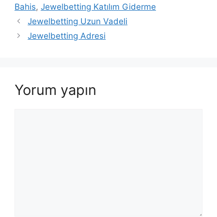
Bahis
,
Jewelbetting Katılım Giderme
Jewelbetting Uzun Vadeli
Jewelbetting Adresi
Yorum yapın
Yorum