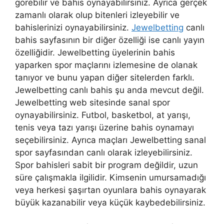
görebilir ve bahis oynayabilirsiniz. Ayrıca gerçek
zamanlı olarak olup bitenleri izleyebilir ve
bahislerinizi oynayabilirsiniz.
Jewelbetting
canlı
bahis sayfasının bir diğer özelliği ise canlı yayın
özelliğidir. Jewelbetting üyelerinin bahis
yaparken spor maçlarını izlemesine de olanak
tanıyor ve bunu yapan diğer sitelerden farklı.
Jewelbetting canlı bahis şu anda mevcut değil.
Jewelbetting web sitesinde sanal spor
oynayabilirsiniz. Futbol, basketbol, at yarışı,
tenis veya tazı yarışı üzerine bahis oynamayı
seçebilirsiniz. Ayrıca maçları Jewelbetting sanal
spor sayfasından canlı olarak izleyebilirsiniz.
Spor bahisleri sabit bir program değildir, uzun
süre çalışmakla ilgilidir. Kimsenin umursamadığı
veya herkesi şaşırtan oyunlara bahis oynayarak
büyük kazanabilir veya küçük kaybedebilirsiniz.