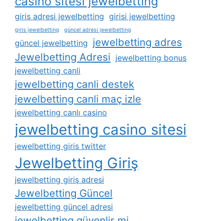
casino sitesi jewelbetting
giris adresi jewelbetting
girisi jewelbetting
giris jewelbetting
güncel adresi jewelbetting
jewelbetting adres
güncel jewelbetting
Jewelbetting Adresi
jewelbetting bonus
jewelbetting canli
jewelbetting canli destek
jewelbetting canli maç izle
jewelbetting canlı casino
jewelbetting casino sitesi
jewelbetting giris twitter
Jewelbetting Giriş
jewelbetting giriş adresi
Jewelbetting Güncel
jewelbetting güncel adresi
jewelbetting güvenlir mi