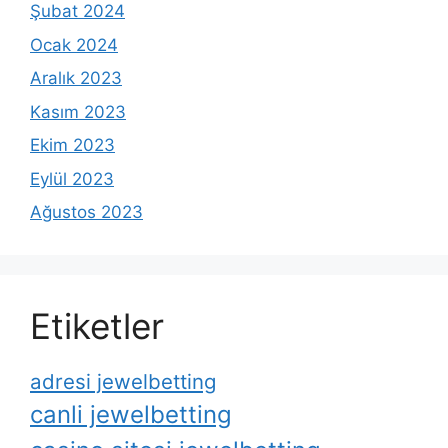
Şubat 2024
Ocak 2024
Aralık 2023
Kasım 2023
Ekim 2023
Eylül 2023
Ağustos 2023
Etiketler
adresi jewelbetting
canli jewelbetting