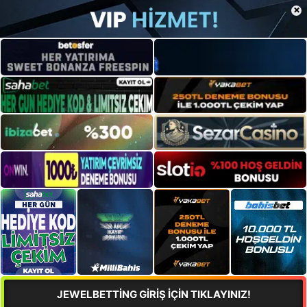
×
JEWELBETTİNG GİRİŞ İÇİN TIKLAYINIZ!