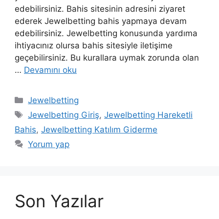
edebilirsiniz. Bahis sitesinin adresini ziyaret
ederek Jewelbetting bahis yapmaya devam
edebilirsiniz. Jewelbetting konusunda yardıma
ihtiyacınız olursa bahis sitesiyle iletişime
geçebilirsiniz. Bu kurallara uymak zorunda olan
…
Devamını oku
Kategoriler
Jewelbetting
Etiketler
Jewelbetting Giriş
,
Jewelbetting Hareketli
Bahis
,
Jewelbetting Katılım Giderme
Yorum yap
Son Yazılar