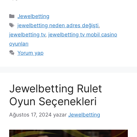
Kategoriler
Jewelbetting
Etiketler
jewelbetting neden adres değişti
,
jewelbetting tv
,
jewelbetting tv mobil casino
oyunları
Yorum yap
Jewelbetting Rulet
Oyun Seçenekleri
Ağustos 17, 2024
yazar
Jewelbetting