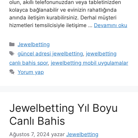
olun, akıllı telefonunuzdan veya tabletinizden
kolayca bağlanabilir ve evinizin rahatlığında
anında iletişim kurabilirsiniz. Derhal müşteri
hizmetleri temsilcisiyle iletişime …
Devamını oku
Kategoriler
Jewelbetting
Etiketler
güncel adresi jewelbetting
,
jewelbetting
canlı bahis spor
,
jewelbetting mobil uygulamalar
Yorum yap
Jewelbetting Yıl Boyu
Canlı Bahis
Ağustos 7, 2024
yazar
Jewelbetting