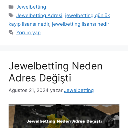
Kategoriler
Jewelbetting
Etiketler
Jewelbetting Adresi
,
jewelbetting günlük
kayıp lisansı nedir
,
jewelbetting lisansı nedir
Yorum yap
Jewelbetting Neden
Adres Değişti
Ağustos 21, 2024
yazar
Jewelbetting