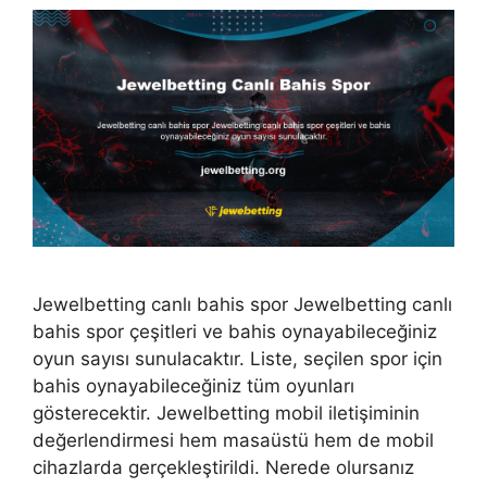
Jewelbetting canlı bahis spor Jewelbetting canlı
bahis spor çeşitleri ve bahis oynayabileceğiniz
oyun sayısı sunulacaktır. Liste, seçilen spor için
bahis oynayabileceğiniz tüm oyunları
gösterecektir. Jewelbetting mobil iletişiminin
değerlendirmesi hem masaüstü hem de mobil
cihazlarda gerçekleştirildi. Nerede olursanız