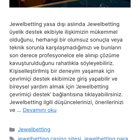
Jewelbetting yasa dışı aslında Jewelbetting
üyelik destek ekibiyle ilişkimizin mükemmel
olduğunu, herhangi bir olumsuz sonuçla veya
teknik sorunla karşılaşmadığımızı ve bunların
son derece profesyonelce ele alınıp çözüme
kavuşturulduğunu rahatlıkla söyleyebiliriz.
Kişiselleştirilmiş bir deneyim yaşamak için
çevrimiçi destek ekibimize giriş yapabilir ve
bireysel yardım almak için ‘Jewelbetting
çevrimiçi destek’ bağlantısına tıklayabilirsiniz.
Jewelbetting ilgili düşüncelerinizi, önerilerinizi
ve …
Devamını oku
Kategoriler
Jewelbetting
Etiketler
jewelbetting casino sitesi
,
jewelbetting para