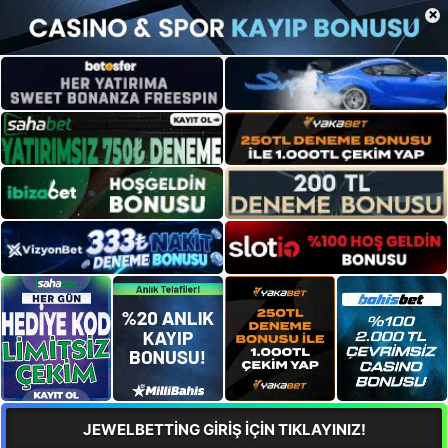
×
JEWELBETTİNG GİRİŞ İÇİN TIKLAYINIZ!