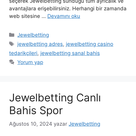
seçerek Jewelbetting sunduğu tüm ayrıcalık ve
avantajlara erişebilirsiniz. Herhangi bir zamanda
web sitesine …
Devamını oku
Kategoriler
Jewelbetting
Etiketler
jewelbetting adres
,
jewelbetting casino
tedarikçileri
,
jewelbetting sanal bahis
Yorum yap
Jewelbetting Canlı
Bahis Spor
Ağustos 10, 2024
yazar
Jewelbetting