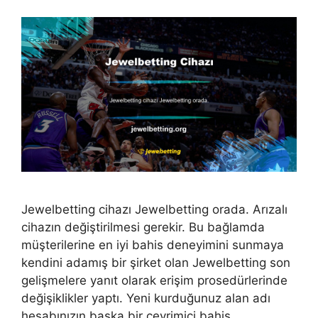
Jewelbetting cihazı Jewelbetting orada. Arızalı
cihazın değiştirilmesi gerekir. Bu bağlamda
müşterilerine en iyi bahis deneyimini sunmaya
kendini adamış bir şirket olan Jewelbetting son
gelişmelere yanıt olarak erişim prosedürlerinde
değişiklikler yaptı. Yeni kurduğunuz alan adı
hesabınızın başka bir çevrimiçi bahis