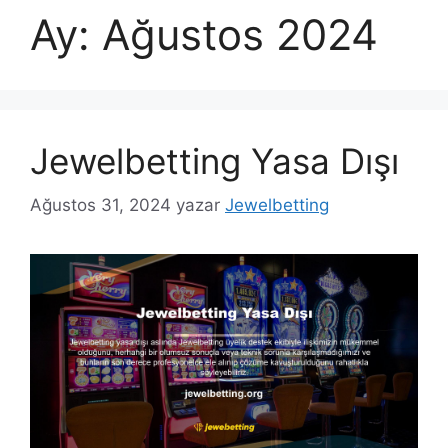
Ay:
Ağustos 2024
Jewelbetting Yasa Dışı
Ağustos 31, 2024
yazar
Jewelbetting