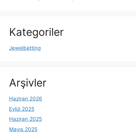
Kategoriler
Jewelbetting
Arşivler
Haziran 2026
Eylül 2025
Haziran 2025
Mayıs 2025