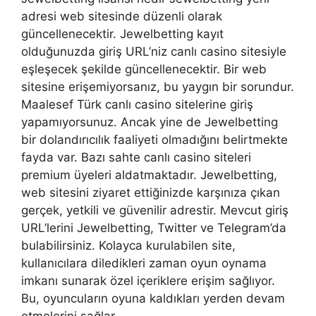
adresi web sitesinde düzenli olarak
güncellenecektir. Jewelbetting kayıt
olduğunuzda giriş URL’niz canlı casino sitesiyle
eşleşecek şekilde güncellenecektir. Bir web
sitesine erişemiyorsanız, bu yaygın bir sorundur.
Maalesef Türk canlı casino sitelerine giriş
yapamıyorsunuz. Ancak yine de Jewelbetting
bir dolandırıcılık faaliyeti olmadığını belirtmekte
fayda var. Bazı sahte canlı casino siteleri
premium üyeleri aldatmaktadır. Jewelbetting,
web sitesini ziyaret ettiğinizde karşınıza çıkan
gerçek, yetkili ve güvenilir adrestir. Mevcut giriş
URL’lerini Jewelbetting, Twitter ve Telegram’da
bulabilirsiniz. Kolayca kurulabilen site,
kullanıcılara diledikleri zaman oyun oynama
imkanı sunarak özel içeriklere erişim sağlıyor.
Bu, oyuncuların oyuna kaldıkları yerden devam