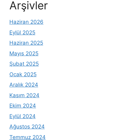
Arşivler
Haziran 2026
Eylül 2025
Haziran 2025
Mayıs 2025
Şubat 2025
Ocak 2025
Aralık 2024
Kasım 2024
Ekim 2024
Eylül 2024
Ağustos 2024
Temmuz 2024