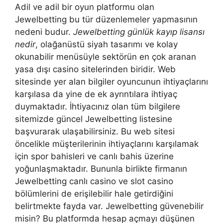
Adil ve adil bir oyun platformu olan
Jewelbetting bu tür düzenlemeler yapmasının
nedeni budur.
Jewelbetting günlük kayıp lisansı
nedir
, olağanüstü siyah tasarımı ve kolay
okunabilir menüsüyle sektörün en çok aranan
yasa dışı casino sitelerinden biridir. Web
sitesinde yer alan bilgiler oyuncunun ihtiyaçlarını
karşılasa da yine de ek ayrıntılara ihtiyaç
duymaktadır. İhtiyacınız olan tüm bilgilere
sitemizde güncel Jewelbetting listesine
başvurarak ulaşabilirsiniz. Bu web sitesi
öncelikle müşterilerinin ihtiyaçlarını karşılamak
için spor bahisleri ve canlı bahis üzerine
yoğunlaşmaktadır. Bununla birlikte firmanın
Jewelbetting canlı casino ve slot casino
bölümlerini de erişilebilir hale getirdiğini
belirtmekte fayda var. Jewelbetting güvenebilir
misin? Bu platformda hesap açmayı düşünen