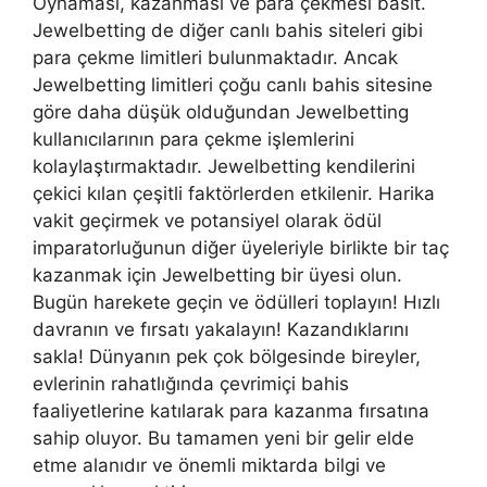
Oynaması, kazanması ve para çekmesi basit.
Jewelbetting de diğer canlı bahis siteleri gibi
para çekme limitleri bulunmaktadır. Ancak
Jewelbetting limitleri çoğu canlı bahis sitesine
göre daha düşük olduğundan Jewelbetting
kullanıcılarının para çekme işlemlerini
kolaylaştırmaktadır. Jewelbetting kendilerini
çekici kılan çeşitli faktörlerden etkilenir. Harika
vakit geçirmek ve potansiyel olarak ödül
imparatorluğunun diğer üyeleriyle birlikte bir taç
kazanmak için Jewelbetting bir üyesi olun.
Bugün harekete geçin ve ödülleri toplayın! Hızlı
davranın ve fırsatı yakalayın! Kazandıklarını
sakla! Dünyanın pek çok bölgesinde bireyler,
evlerinin rahatlığında çevrimiçi bahis
faaliyetlerine katılarak para kazanma fırsatına
sahip oluyor. Bu tamamen yeni bir gelir elde
etme alanıdır ve önemli miktarda bilgi ve