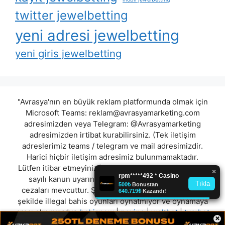
twitter jewelbetting
yeni adresi jewelbetting
yeni giris jewelbetting
"Avrasya'nın en büyük reklam platformunda olmak için
Microsoft Teams:
reklam@avrasyamarketing.com
adresimizden veya Telegram: @Avrasyamarketing
adresimizden irtibat kurabilirsiniz. (Tek iletişim
adreslerimiz teams / telegram ve mail adresimizdir.
Harici hiçbir iletişim adresimiz bulunmamaktadır.
Lütfen itibar etmeyiniz.) Türkiye yasalarına göre 7258
sayılı kanun uyarınca yasa dışı bahis oynamanın
cezaları mevcuttur. Şu an bulunduğunuz site hiç bir
şekilde illegal bahis oyunları oynatmıyor ve oynamaya
aracı olmuyordur.
bahisnow
|
neyine
|
weltbet
|
tumbet
×
|
duobahis
|
pribet
|
pokerklas
|
tumbet
"