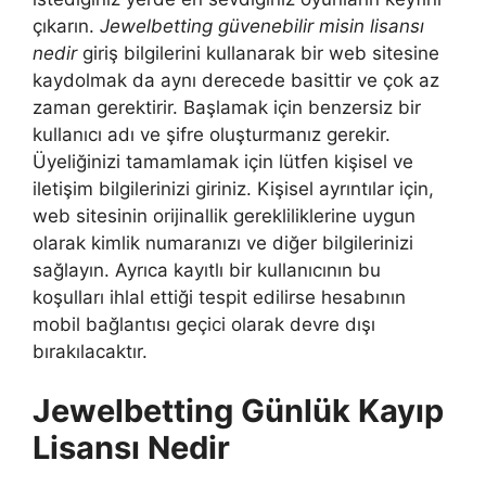
çıkarın.
Jewelbetting güvenebilir misin lisansı
nedir
giriş bilgilerini kullanarak bir web sitesine
kaydolmak da aynı derecede basittir ve çok az
zaman gerektirir. Başlamak için benzersiz bir
kullanıcı adı ve şifre oluşturmanız gerekir.
Üyeliğinizi tamamlamak için lütfen kişisel ve
iletişim bilgilerinizi giriniz. Kişisel ayrıntılar için,
web sitesinin orijinallik gerekliliklerine uygun
olarak kimlik numaranızı ve diğer bilgilerinizi
sağlayın. Ayrıca kayıtlı bir kullanıcının bu
koşulları ihlal ettiği tespit edilirse hesabının
mobil bağlantısı geçici olarak devre dışı
bırakılacaktır.
Jewelbetting Günlük Kayıp
Lisansı Nedir