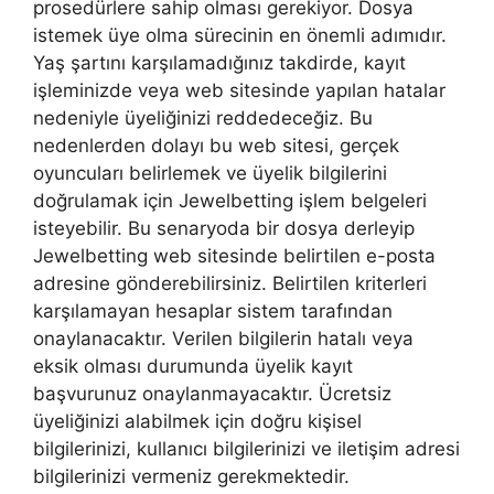
prosedürlere sahip olması gerekiyor. Dosya
istemek üye olma sürecinin en önemli adımıdır.
Yaş şartını karşılamadığınız takdirde, kayıt
işleminizde veya web sitesinde yapılan hatalar
nedeniyle üyeliğinizi reddedeceğiz. Bu
nedenlerden dolayı bu web sitesi, gerçek
oyuncuları belirlemek ve üyelik bilgilerini
doğrulamak için Jewelbetting işlem belgeleri
isteyebilir. Bu senaryoda bir dosya derleyip
Jewelbetting web sitesinde belirtilen e-posta
adresine gönderebilirsiniz. Belirtilen kriterleri
karşılamayan hesaplar sistem tarafından
onaylanacaktır. Verilen bilgilerin hatalı veya
eksik olması durumunda üyelik kayıt
başvurunuz onaylanmayacaktır. Ücretsiz
üyeliğinizi alabilmek için doğru kişisel
bilgilerinizi, kullanıcı bilgilerinizi ve iletişim adresi
bilgilerinizi vermeniz gerekmektedir.