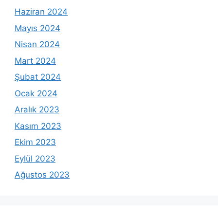
Haziran 2024
Mayıs 2024
Nisan 2024
Mart 2024
Şubat 2024
Ocak 2024
Aralık 2023
Kasım 2023
Ekim 2023
Eylül 2023
Ağustos 2023