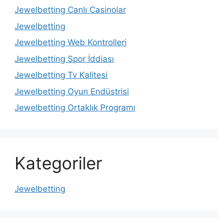
Jewelbetting Canlı Casinolar
Jewelbetting
Jewelbetting Web Kontrolleri
Jewelbetting Spor İddiası
Jewelbetting Tv Kalitesi
Jewelbetting Oyun Endüstrisi
Jewelbetting Ortaklık Programı
Kategoriler
Jewelbetting