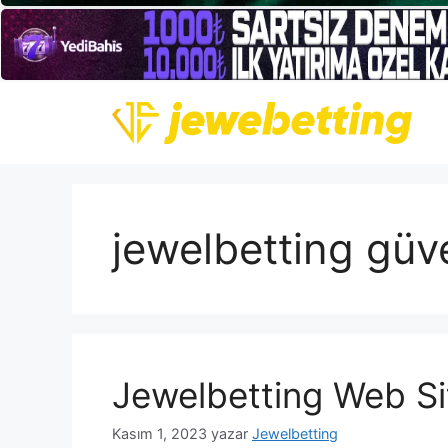
İçeriğe
atla
jewelbetting güve
Jewelbetting Web Si
Kasım 1, 2023
yazar
Jewelbetting