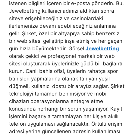
istenen bilgileri içeren bir e-posta gönderin. Bu,
Jewelbetting kullanıcı adınızı aldıktan sonra
siteye erişebileceğiniz ve casinolardaki
ilerlemenize devam edebileceğiniz anlamına
gelir. Şirket, özel bir altyapıya sahip benzersiz
bir web sitesi geliştirip inşa etmiş ve her geçen
gün hızla büyümektedir. Görsel
Jewelbetting
olarak çekici ve profesyonel markalı bir web
sitesi oluşturarak üyelerinizle güçlü bir bağlantı
kurun. Canlı bahis ofisi, üyelerin rahatça spor
bahisleri yapmalarına olanak tanıyan yeşil
düğmeli, kullanıcı dostu bir arayüz sağlar. Şirket
teknolojiyi tamamen benimsiyor ve mobil
cihazları operasyonlarına entegre etme
konusunda herhangi bir sorun yaşamıyor. Kayıt
işlemini başarıyla tamamlayan her kişiye akıllı
telefon uygulaması sağlanacaktır. Örtülü erişim
adresi yerine güncellenen adresin kullanılması