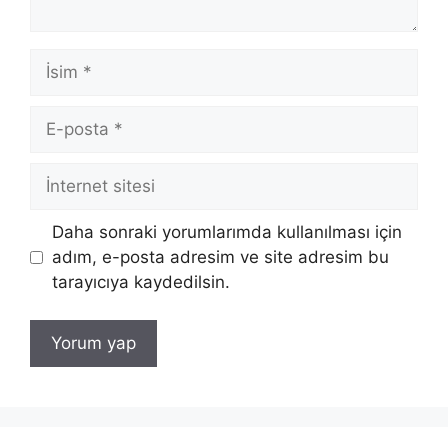
İsim
E-
posta
İnternet
sitesi
Daha sonraki yorumlarımda kullanılması için
adım, e-posta adresim ve site adresim bu
tarayıcıya kaydedilsin.