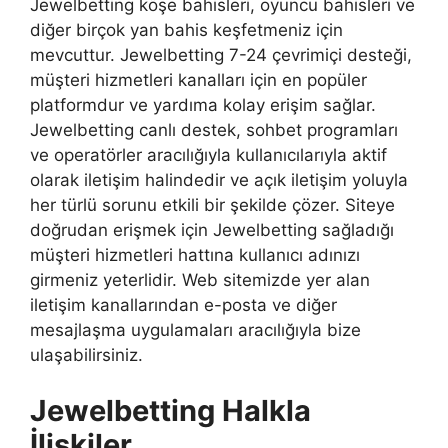
Jewelbetting köşe bahisleri, oyuncu bahisleri ve
diğer birçok yan bahis keşfetmeniz için
mevcuttur. Jewelbetting 7-24 çevrimiçi desteği,
müşteri hizmetleri kanalları için en popüler
platformdur ve yardıma kolay erişim sağlar.
Jewelbetting canlı destek, sohbet programları
ve operatörler aracılığıyla kullanıcılarıyla aktif
olarak iletişim halindedir ve açık iletişim yoluyla
her türlü sorunu etkili bir şekilde çözer. Siteye
doğrudan erişmek için Jewelbetting sağladığı
müşteri hizmetleri hattına kullanıcı adınızı
girmeniz yeterlidir. Web sitemizde yer alan
iletişim kanallarından e-posta ve diğer
mesajlaşma uygulamaları aracılığıyla bize
ulaşabilirsiniz.
Jewelbetting Halkla
İlişkiler