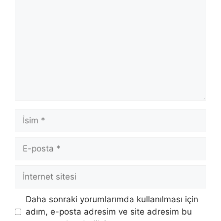
İsim
E-
posta
İnternet
sitesi
Daha sonraki yorumlarımda kullanılması için
adım, e-posta adresim ve site adresim bu