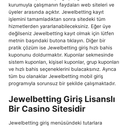
kurumuyla çalışmanın faydaları web siteleri ve
üyeler arasında açıktır. Jewelbetting kayıt
işlemini tamamladıktan sonra sitedeki tüm
hizmetlerden yararlanabileceksiniz. Eğer üye
değilseniz Jewelbetting kayıt olmak için lütfen
metnin başındaki butona tıklayın. Diğer bir
pratik çözüm ise Jewelbetting giriş hızlı bahis
kuponunu doldurmaktır. Kuponlar sekmesinde
sistem kuponları, kişisel kuponlar, grup kuponları
ve hızlı bahis seçeneklerini bulacaksınız. Ayrıca
tüm bu olanaklar Jewelbetting mobil giriş
programıyla sorunsuz bir şekilde çalışmaktadır.
Jewelbetting Giriş Lisanslı
Bir Casino Sitesidir
Jewelbetting giriş menüsündeki tutarlara