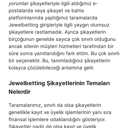
yorumlar
şikayetleriyle ilgili aldığımız e-
postalarda veya şikayet ve bahis
platformlarında yaptığımız taramalarda
Jewelbetting girişleriyle ilgili yaygın olumsuz
şikayetlere rastlamadık. Ayrıca şikayetlerin
birçoğunun genelde sayıca çok sınırlı olduğunu
ancak sitenin müşteri hizmetleri tarafından bir
süre sonra yanıtlandığını fark ettim. Bu çok sınırlı
bir seçenektir. Bu, tanımladığınız şikayetlerin
kolayca çözülebileceği anlamına gelir.
Jewelbetting Şikayetlerinin Temaları
Nelerdir
Taramalarımız, sınırlı da olsa şikayetlerin
genellikle kayıt ve üyelik işlemlerinin yanı sıra
finansal işlemlere odaklandığını gösteriyor.
Şikayetler nadir de olsa kayıt ve üyelik