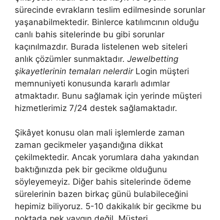
sürecinde evrakların teslim edilmesinde sorunlar
yaşanabilmektedir. Binlerce katılımcının olduğu
canlı bahis sitelerinde bu gibi sorunlar
kaçınılmazdır. Burada listelenen web siteleri
anlık çözümler sunmaktadır.
Jewelbetting
şikayetlerinin temaları nelerdir
Login müşteri
memnuniyeti konusunda kararlı adımlar
atmaktadır. Bunu sağlamak için yerinde müşteri
hizmetlerimiz 7/24 destek sağlamaktadır.
Şikâyet konusu olan mali işlemlerde zaman
zaman gecikmeler yaşandığına dikkat
çekilmektedir. Ancak yorumlara daha yakından
baktığınızda pek bir gecikme olduğunu
söyleyemeyiz. Diğer bahis sitelerinde ödeme
sürelerinin bazen birkaç günü bulabileceğini
hepimiz biliyoruz. 5-10 dakikalık bir gecikme bu
noktada pek yaygın değil. Müşteri