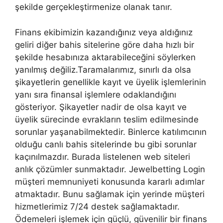
şekilde gerçekleştirmenize olanak tanır.
Finans ekibimizin kazandığınız veya aldığınız
geliri diğer bahis sitelerine göre daha hızlı bir
şekilde hesabınıza aktarabileceğini söylerken
yanılmış değiliz.Taramalarımız, sınırlı da olsa
şikayetlerin genellikle kayıt ve üyelik işlemlerinin
yanı sıra finansal işlemlere odaklandığını
gösteriyor. Şikayetler nadir de olsa kayıt ve
üyelik sürecinde evrakların teslim edilmesinde
sorunlar yaşanabilmektedir. Binlerce katılımcının
olduğu canlı bahis sitelerinde bu gibi sorunlar
kaçınılmazdır. Burada listelenen web siteleri
anlık çözümler sunmaktadır. Jewelbetting Login
müşteri memnuniyeti konusunda kararlı adımlar
atmaktadır. Bunu sağlamak için yerinde müşteri
hizmetlerimiz 7/24 destek sağlamaktadır.
Ödemeleri işlemek için güçlü, güvenilir bir finans