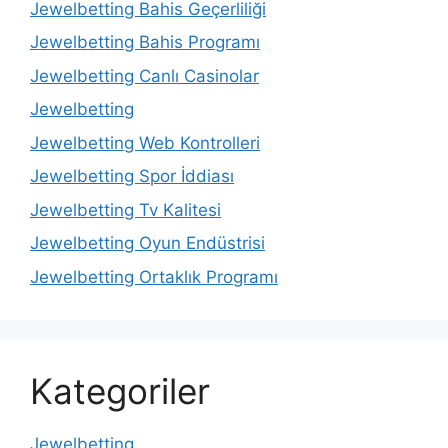
Jewelbetting Bahis Geçerliliği
Jewelbetting Bahis Programı
Jewelbetting Canlı Casinolar
Jewelbetting
Jewelbetting Web Kontrolleri
Jewelbetting Spor İddiası
Jewelbetting Tv Kalitesi
Jewelbetting Oyun Endüstrisi
Jewelbetting Ortaklık Programı
Kategoriler
Jewelbetting