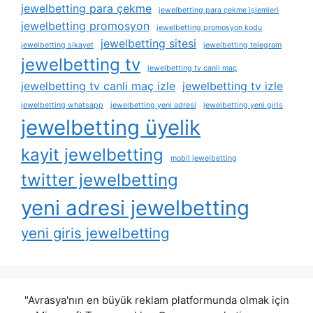
jewelbetting para çekme
jewelbetting para çekme i̇şlemleri
jewelbetting promosyon
jewelbetting promosyon kodu
jewelbetting sitesi
jewelbetting sikayet
jewelbetting telegram
jewelbetting tv
jewelbetting tv canli maç
jewelbetting tv canli maç izle
jewelbetting tv izle
jewelbetting whatsapp
jewelbetting yeni adresi
jewelbetting yeni giris
jewelbetting üyelik
kayit jewelbetting
mobil jewelbetting
twitter jewelbetting
yeni adresi jewelbetting
yeni giris jewelbetting
"Avrasya'nın en büyük reklam platformunda olmak için