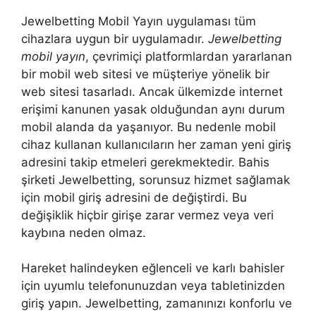
Jewelbetting Mobil Yayın uygulaması tüm
cihazlara uygun bir uygulamadır.
Jewelbetting
mobil yayın
, çevrimiçi platformlardan yararlanan
bir mobil web sitesi ve müşteriye yönelik bir
web sitesi tasarladı. Ancak ülkemizde internet
erişimi kanunen yasak olduğundan aynı durum
mobil alanda da yaşanıyor. Bu nedenle mobil
cihaz kullanan kullanıcıların her zaman yeni giriş
adresini takip etmeleri gerekmektedir. Bahis
şirketi Jewelbetting, sorunsuz hizmet sağlamak
için mobil giriş adresini de değiştirdi. Bu
değişiklik hiçbir girişe zarar vermez veya veri
kaybına neden olmaz.
Hareket halindeyken eğlenceli ve karlı bahisler
için uyumlu telefonunuzdan veya tabletinizden
giriş yapın. Jewelbetting, zamanınızı konforlu ve