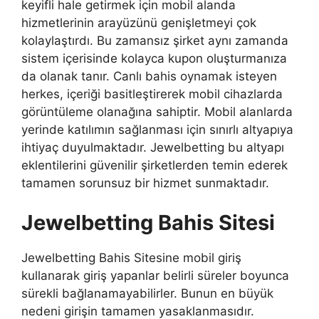
keyifli hale getirmek için mobil alanda
hizmetlerinin arayüzünü genişletmeyi çok
kolaylaştırdı. Bu zamansız şirket aynı zamanda
sistem içerisinde kolayca kupon oluşturmanıza
da olanak tanır. Canlı bahis oynamak isteyen
herkes, içeriği basitleştirerek mobil cihazlarda
görüntüleme olanağına sahiptir. Mobil alanlarda
yerinde katılımın sağlanması için sınırlı altyapıya
ihtiyaç duyulmaktadır. Jewelbetting bu altyapı
eklentilerini güvenilir şirketlerden temin ederek
tamamen sorunsuz bir hizmet sunmaktadır.
Jewelbetting Bahis Sitesi
Jewelbetting Bahis Sitesine mobil giriş
kullanarak giriş yapanlar belirli süreler boyunca
sürekli bağlanamayabilirler. Bunun en büyük
nedeni girişin tamamen yasaklanmasıdır.