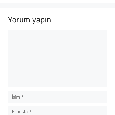
Yorum yapın
Yorum
İsim
E-