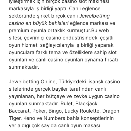
iyileştirmek için birçok casino slot makinesi
markasıyla iş birliği yaptı. Canlı eğlence
sektöründe şirket birçok canlı
Jewelbetting
casino en büyük bahisleri
eğlence markası ve
premium oyunla ortaklık kurmuştur.Bu web
sitesi, çevrimiçi casino endüstrisindeki çeşitli
oyun hizmeti sağlayıcılarıyla iş birliği yaparak
oyunculara farklı tema ve özelliklere sahip slot
oyunları ve canlı casino oyunları oynama fırsatı
sunmaktadır.
Jewelbetting Online, Türkiye’deki lisanslı casino
sitelerinde gerçek bayiler tarafından canlı
yayınlanan, her bütçeye ve zevke uygun casino
oyunları sunmaktadır. Rulet, Blackjack,
Baccarat, Poker, Bingo, Lucky Roulette, Dragon
Tiger, Keno ve Numbers bahis konseptlerinin
yer aldığı çok sayıda canlı oyun masası