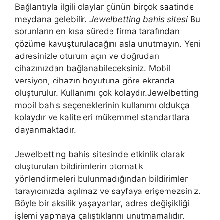
Bağlantıyla ilgili olaylar günün birçok saatinde
meydana gelebilir.
Jewelbetting bahis sitesi
Bu
sorunların en kısa sürede firma tarafından
çözüme kavuşturulacağını asla unutmayın. Yeni
adresinizle oturum açın ve doğrudan
cihazınızdan bağlanabileceksiniz. Mobil
versiyon, cihazın boyutuna göre ekranda
oluşturulur. Kullanımı çok kolaydır.Jewelbetting
mobil bahis seçeneklerinin kullanımı oldukça
kolaydır ve kaliteleri mükemmel standartlara
dayanmaktadır.
Jewelbetting bahis sitesinde etkinlik olarak
oluşturulan bildirimlerin otomatik
yönlendirmeleri bulunmadığından bildirimler
tarayıcınızda açılmaz ve sayfaya erişemezsiniz.
Böyle bir aksilik yaşayanlar, adres değişikliği
işlemi yapmaya çalıştıklarını unutmamalıdır.