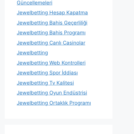
Güncellemeleri
Jewelbetting Hesap Kapatma
Jewelbetting Bahis Geçerliliği
Jewelbetting Bahis Programı
Jewelbetting Canlı Casinolar
Jewelbetting
Jewelbetting Web Kontrolleri
Jewelbetting Spor İddiası
Jewelbetting Tv Kalitesi
Jewelbetting Oyun Endüstrisi
Jewelbetting Ortaklık Programı