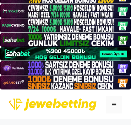
İçeriğe
atla
Menü