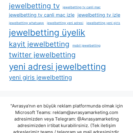
jewelbetting tv
jewelbetting tv canli maç
jewelbetting tv canli maç izle
jewelbetting tv izle
jewelbetting whatsapp
jewelbetting yeni adresi
jewelbetting yeni giris
jewelbetting üyelik
kayit jewelbetting
mobil jewelbetting
twitter jewelbetting
yeni adresi jewelbetting
yeni giris jewelbetting
"Avrasya'nın en büyük reklam platformunda olmak için
Microsoft Teams:
reklam@avrasyamarketing.com
adresimizden veya Telegram: @Avrasyamarketing
adresimizden irtibat kurabilirsiniz. (Tek iletişim
adreslerimiz teams / telegram ve mail adresimizdir.