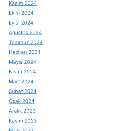
Kasım 2024
Ekim 2024
Eylül 2024
Ağustos 2024
Temmuz 2024
Haziran 2024
Mayıs 2024
Nisan 2024
Mart 2024
Şubat 2024
Ocak 2024
Aralık 2023
Kasım 2023
Ekim 2023