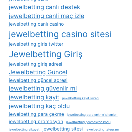
jewelbetting canli destek
jewelbetting canli maç izle
jewelbetting canlı casino
jewelbetting casino sitesi
jewelbetting giris twitter
Jewelbetting Giriş
jewelbetting giriş adresi
Jewelbetting Güncel
jewelbetting güncel adresi
jewelbetting güvenlir mi
jewelbetting kayit
jewelbetting kayıt süreci
jewelbetting kaç oldu
jewelbetting para çekme
jewelbetting para çekme i̇şlemleri
jewelbetting promosyon
jewelbetting promosyon kodu
jewelbetting sitesi
jewelbetting sikayet
jewelbetting telegram