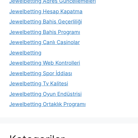
Jewelbetting Adres Güncellemeleri
Jewelbetting Hesap Kapatma
Jewelbetting Bahis Geçerliliği
Jewelbetting Bahis Programı
Jewelbetting Canlı Casinolar
Jewelbetting
Jewelbetting Web Kontrolleri
Jewelbetting Spor İddiası
Jewelbetting Tv Kalitesi
Jewelbetting Oyun Endüstrisi
Jewelbetting Ortaklık Programı