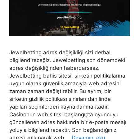
Jewelbetting adres değişikliği sizi derhal
bilgilendireceğiz. Jewelbetting son dönemdeki
adres değişikliğinden haberdarsınız.
Jewelbetting bahis sitesi, şirketin politikalarına
uygun olarak güvenlik amacıyla web adresini
zaman zaman değiştirebilir. Bu ayrım, bir
şirketin gizlilik politikası sınırları dahilinde
yapılan seçimlerden kaynaklanmaktadır.
Casinonun web sitesi başlangıçta oyuncuyu
güncellenen adres hakkında bir e-posta mesajı
yoluyla bilgilendirecektir. Son bağlandığınız
adresi kullanarak web …
Devamını oku