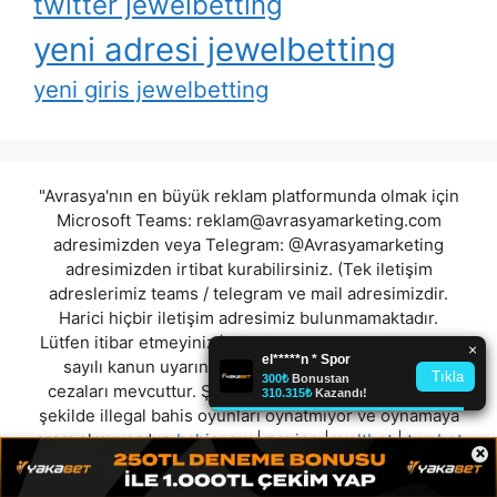
twitter jewelbetting
yeni adresi jewelbetting
yeni giris jewelbetting
"Avrasya'nın en büyük reklam platformunda olmak için
Microsoft Teams:
reklam@avrasyamarketing.com
adresimizden veya Telegram: @Avrasyamarketing
adresimizden irtibat kurabilirsiniz. (Tek iletişim
adreslerimiz teams / telegram ve mail adresimizdir.
Harici hiçbir iletişim adresimiz bulunmamaktadır.
Lütfen itibar etmeyiniz.) Türkiye yasalarına göre 7258
sayılı kanun uyarınca yasa dışı bahis oynamanın
cezaları mevcuttur. Şu an bulunduğunuz site hiç bir
şekilde illegal bahis oyunları oynatmıyor ve oynamaya
aracı olmuyordur.
bahisnow
|
neyine
|
weltbet
|
tumbet
×
|
duobahis
|
pribet
|
pokerklas
|
tumbet
"