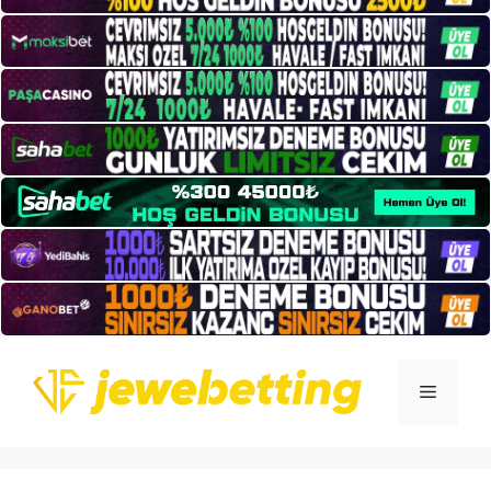
İçeriğe
atla
Menü