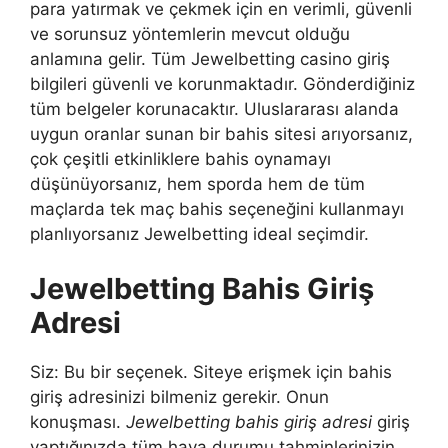
para yatırmak ve çekmek için en verimli, güvenli
ve sorunsuz yöntemlerin mevcut olduğu
anlamına gelir. Tüm Jewelbetting casino giriş
bilgileri güvenli ve korunmaktadır. Gönderdiğiniz
tüm belgeler korunacaktır. Uluslararası alanda
uygun oranlar sunan bir bahis sitesi arıyorsanız,
çok çeşitli etkinliklere bahis oynamayı
düşünüyorsanız, hem sporda hem de tüm
maçlarda tek maç bahis seçeneğini kullanmayı
planlıyorsanız Jewelbetting ideal seçimdir.
Jewelbetting Bahis Giriş
Adresi
Siz: Bu bir seçenek. Siteye erişmek için bahis
giriş adresinizi bilmeniz gerekir. Onun
konuşması.
Jewelbetting bahis giriş adresi
giriş
yaptığınızda tüm hava durumu tahminlerinizin