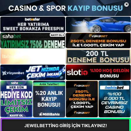
×
JEWELBETTİNG GİRİŞ İÇİN TIKLAYINIZ!