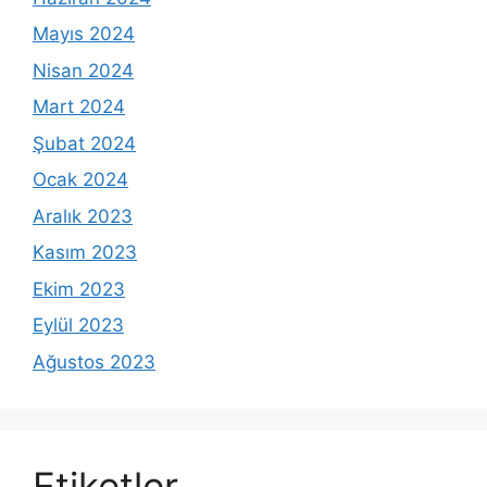
Mayıs 2024
Nisan 2024
Mart 2024
Şubat 2024
Ocak 2024
Aralık 2023
Kasım 2023
Ekim 2023
Eylül 2023
Ağustos 2023
Etiketler