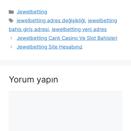
Kategoriler
Jewelbetting
Etiketler
jewelbetting adres değişikliği
,
jewelbetting
bahis giriş adresi
,
jewelbetting yeni adres
Jewelbetting Canlı Casino Ve Slot Bahisleri
Jewelbetting Site Hesabınız
Yorum yapın
Yorum