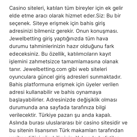
Casino siteleri, katılan tüm bireyler için ek gelir
elde etme aracı olarak hizmet eder.Siz: Bu bir
seçenek. Siteye erişmek için bahis giriş
adresinizi bilmeniz gerekir. Onun konuşması.
Jewelbetting giriş yaptığınızda tüm hava
durumu tahminlerinizin hazır olduğunu fark
edeceksiniz. Bu özellik, katılımcıların kayıt
işlemini zahmetsizce tamamlamasına olanak
tanır. Jewelbetting.com gibi web siteleri
oyunculara güncel giriş adresleri sunmaktadır.
Bahis platformuna erişmek için üyeler verilen
adresi kullanabilir ve bahis oynamaya
başlayabilirler. Adresinizde değişiklik olması
durumunda ana sayfada tarafınıza bilgi
verilecektir. Türkiye pazarı şu anda kapalı.
Aslında burası uluslararası bir casino sitesidir ve
bu sitenin lisansının Türk makamları tarafından