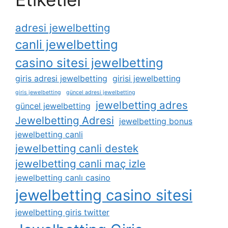
adresi jewelbetting
canli jewelbetting
casino sitesi jewelbetting
giris adresi jewelbetting
girisi jewelbetting
giris jewelbetting
güncel adresi jewelbetting
jewelbetting adres
güncel jewelbetting
Jewelbetting Adresi
jewelbetting bonus
jewelbetting canli
jewelbetting canli destek
jewelbetting canli maç izle
jewelbetting canlı casino
jewelbetting casino sitesi
jewelbetting giris twitter