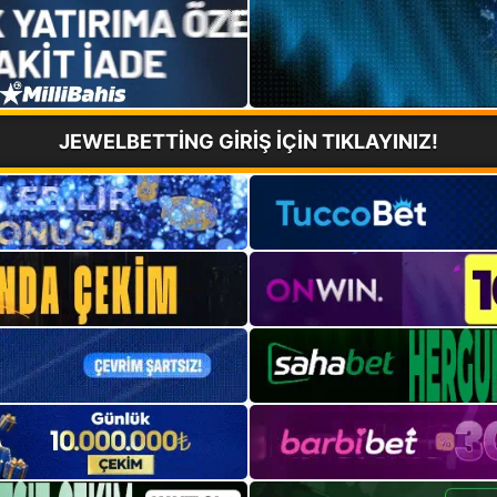
JEWELBETTİNG GİRİŞ İÇİN TIKLAYINIZ!