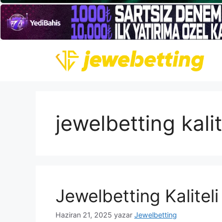
İçeriğe
atla
jewelbetting kalit
Jewelbetting Kalitel
Haziran 21, 2025
yazar
Jewelbetting