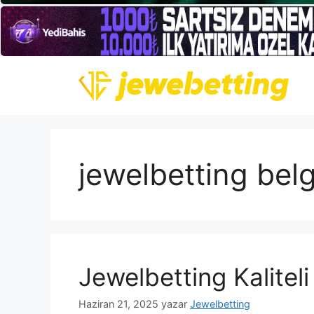
İçeriğe
atla
jewelbetting belg
Jewelbetting Kalitel
Haziran 21, 2025
yazar
Jewelbetting