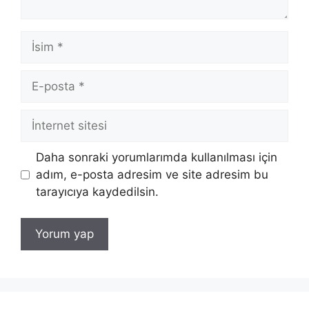
İsim
E-
posta
İnternet
sitesi
Daha sonraki yorumlarımda kullanılması için
adım, e-posta adresim ve site adresim bu
tarayıcıya kaydedilsin.