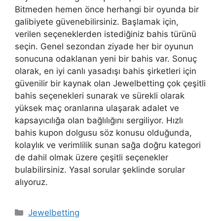
Bitmeden hemen önce herhangi bir oyunda bir
galibiyete güvenebilirsiniz. Başlamak için,
verilen seçeneklerden istediğiniz bahis türünü
seçin. Genel sezondan ziyade her bir oyunun
sonucuna odaklanan yeni bir bahis var. Sonuç
olarak, en iyi canlı yasadışı bahis şirketleri için
güvenilir bir kaynak olan Jewelbetting çok çeşitli
bahis seçenekleri sunarak ve sürekli olarak
yüksek maç oranlarına ulaşarak adalet ve
kapsayıcılığa olan bağlılığını sergiliyor. Hızlı
bahis kupon dolgusu söz konusu olduğunda,
kolaylık ve verimlilik sunan sağa doğru kategori
de dahil olmak üzere çeşitli seçenekler
bulabilirsiniz. Yasal sorular şeklinde sorular
alıyoruz.
Kategoriler
Jewelbetting