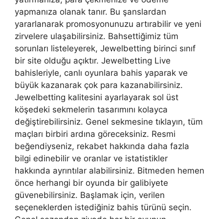
yapmanıza olanak tanır. Bu şanslardan
yararlanarak promosyonunuzu artırabilir ve yeni
zirvelere ulaşabilirsiniz. Bahsettiğimiz tüm
sorunları listeleyerek, Jewelbetting birinci sınıf
bir site olduğu açıktır. Jewelbetting Live
bahisleriyle, canlı oyunlara bahis yaparak ve
büyük kazanarak çok para kazanabilirsiniz.
Jewelbetting kalitesini ayarlayarak sol üst
köşedeki sekmelerin tasarımını kolayca
değiştirebilirsiniz. Genel sekmesine tıklayın, tüm
maçları birbiri ardına göreceksiniz. Resmi
beğendiyseniz, rekabet hakkında daha fazla
bilgi edinebilir ve oranlar ve istatistikler
hakkında ayrıntılar alabilirsiniz. Bitmeden hemen
önce herhangi bir oyunda bir galibiyete
güvenebilirsiniz. Başlamak için, verilen
seçeneklerden istediğiniz bahis türünü seçin.