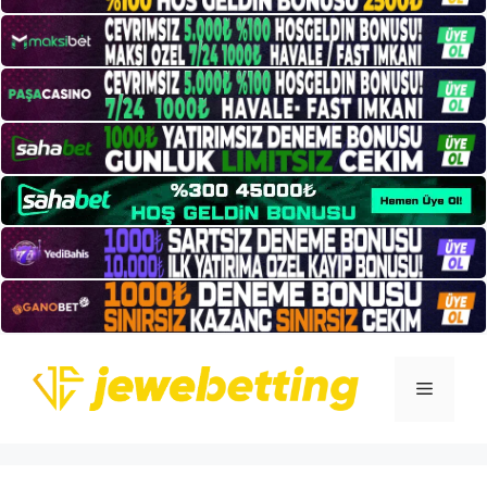
İçeriğe
atla
Menü