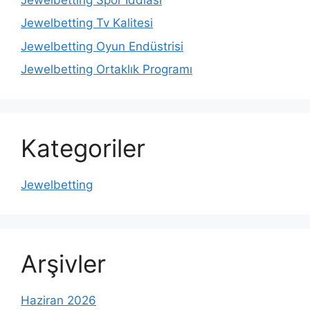
Jewelbetting Tv Kalitesi
Jewelbetting Oyun Endüstrisi
Jewelbetting Ortaklık Programı
Kategoriler
Jewelbetting
Arşivler
Haziran 2026