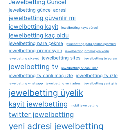
Jewelbetting Güncel
jewelbetting güncel adresi
jewelbetting güvenlir mi
jewelbetting kayit
jewelbetting kayıt süreci
jewelbetting kaç oldu
jewelbetting para çekme
jewelbetting para çekme i̇şlemleri
jewelbetting promosyon
jewelbetting promosyon kodu
jewelbetting sitesi
jewelbetting sikayet
jewelbetting telegram
jewelbetting tv
jewelbetting tv canli maç
jewelbetting tv canli maç izle
jewelbetting tv izle
jewelbetting whatsapp
jewelbetting yeni adresi
jewelbetting yeni giris
jewelbetting üyelik
kayit jewelbetting
mobil jewelbetting
twitter jewelbetting
yeni adresi jewelbetting