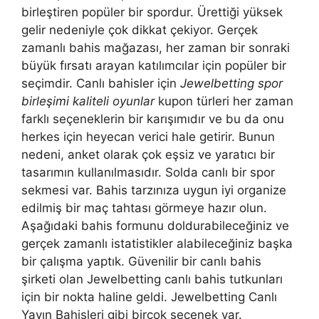
birleştiren popüler bir spordur. Ürettiği yüksek
gelir nedeniyle çok dikkat çekiyor. Gerçek
zamanlı bahis mağazası, her zaman bir sonraki
büyük fırsatı arayan katılımcılar için popüler bir
seçimdir. Canlı bahisler için
Jewelbetting spor
birleşimi kaliteli oyunlar
kupon türleri her zaman
farklı seçeneklerin bir karışımıdır ve bu da onu
herkes için heyecan verici hale getirir. Bunun
nedeni, anket olarak çok eşsiz ve yaratıcı bir
tasarımın kullanılmasıdır. Solda canlı bir spor
sekmesi var. Bahis tarzınıza uygun iyi organize
edilmiş bir maç tahtası görmeye hazır olun.
Aşağıdaki bahis formunu doldurabileceğiniz ve
gerçek zamanlı istatistikler alabileceğiniz başka
bir çalışma yaptık. Güvenilir bir canlı bahis
şirketi olan Jewelbetting canlı bahis tutkunları
için bir nokta haline geldi. Jewelbetting Canlı
Yayın Bahisleri gibi birçok seçenek var.