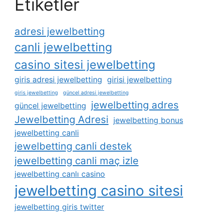
Etiketler
adresi jewelbetting
canli jewelbetting
casino sitesi jewelbetting
giris adresi jewelbetting
girisi jewelbetting
giris jewelbetting
güncel adresi jewelbetting
jewelbetting adres
güncel jewelbetting
Jewelbetting Adresi
jewelbetting bonus
jewelbetting canli
jewelbetting canli destek
jewelbetting canli maç izle
jewelbetting canlı casino
jewelbetting casino sitesi
jewelbetting giris twitter