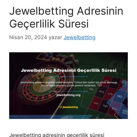
Jewelbetting Adresinin
Geçerlilik Süresi
Nisan 20, 2024
yazar
Jewelbetting
Jewelbetting adresinin geçerlilik süresi