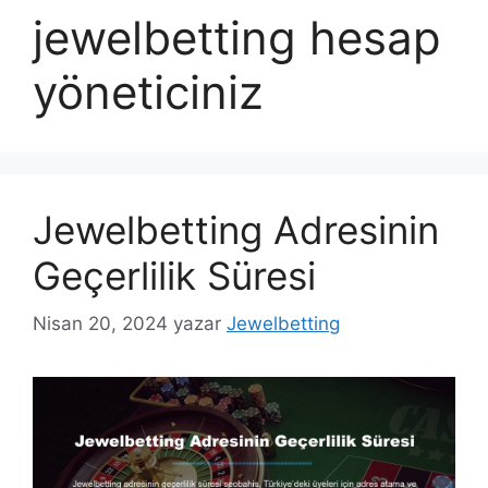
jewelbetting hesap
yöneticiniz
Jewelbetting Adresinin
Geçerlilik Süresi
Nisan 20, 2024
yazar
Jewelbetting