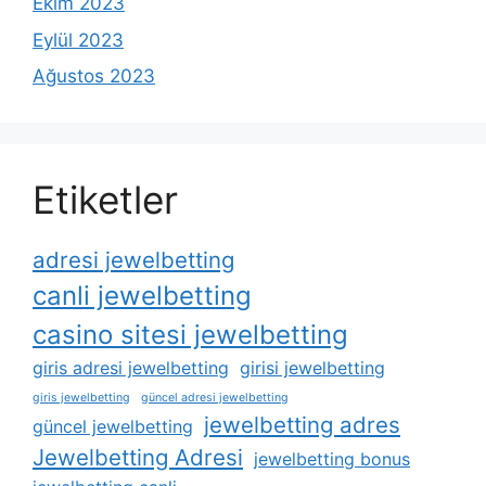
Ekim 2023
Eylül 2023
Ağustos 2023
Etiketler
adresi jewelbetting
canli jewelbetting
casino sitesi jewelbetting
giris adresi jewelbetting
girisi jewelbetting
giris jewelbetting
güncel adresi jewelbetting
jewelbetting adres
güncel jewelbetting
Jewelbetting Adresi
jewelbetting bonus