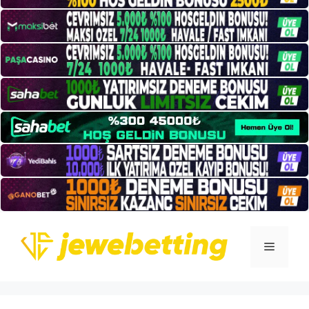
İçeriğe
atla
Menü