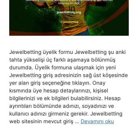
Jewelbetting üyelik formu Jewelbetting şu anki
tahta yükselişi üç farklı aşamaya bölünmüş
durumda. Üyelik formuna ulaşmak için yeni
Jewelbetting giriş adresinizin sağ üst köşesinde
yer alan giriş seçeneğine tıklayın. Onay
kısmında üye hesap detaylarınızı, kişisel
bilgilerinizi ve ek bilgileri bulabilirsiniz. Hesap
ayrıntıları bölümünde adınızı, soyadınızı ve
kullanıcı adınızı girmeniz gerekir. Jewelbetting
web sitesinin mevcut giriş …
Devamını oku