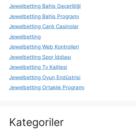
Jewelbetting Bahis Geçerliliği
Jewelbetting Bahis Programı
Jewelbetting Canlı Casinolar
Jewelbetting
Jewelbetting Web Kontrolleri
Jewelbetting Spor İddiası
Jewelbetting Tv Kalitesi
Jewelbetting Oyun Endüstrisi
Jewelbetting Ortaklık Programı
Kategoriler