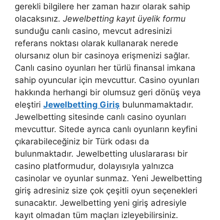
gerekli bilgilere her zaman hazır olarak sahip
olacaksınız.
Jewelbetting kayıt üyelik formu
sunduğu canlı casino, mevcut adresinizi
referans noktası olarak kullanarak nerede
olursanız olun bir casinoya erişmenizi sağlar.
Canlı casino oyunları her türlü finansal imkana
sahip oyuncular için mevcuttur. Casino oyunları
hakkında herhangi bir olumsuz geri dönüş veya
eleştiri
Jewelbetting Giriş
bulunmamaktadır.
Jewelbetting sitesinde canlı casino oyunları
mevcuttur. Sitede ayrıca canlı oyunların keyfini
çıkarabileceğiniz bir Türk odası da
bulunmaktadır. Jewelbetting uluslararası bir
casino platformudur, dolayısıyla yalnızca
casinolar ve oyunlar sunmaz. Yeni Jewelbetting
giriş adresiniz size çok çeşitli oyun seçenekleri
sunacaktır. Jewelbetting yeni giriş adresiyle
kayıt olmadan tüm maçları izleyebilirsiniz.