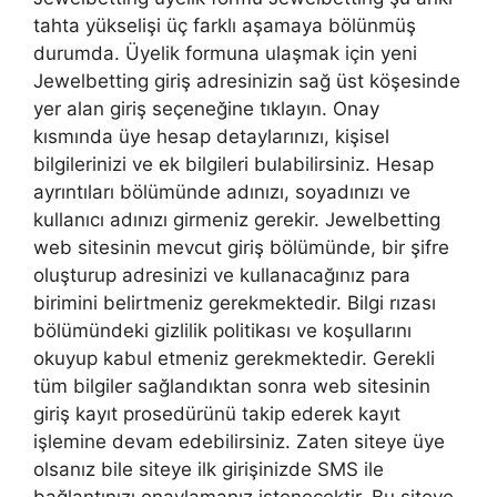
tahta yükselişi üç farklı aşamaya bölünmüş
durumda. Üyelik formuna ulaşmak için yeni
Jewelbetting giriş adresinizin sağ üst köşesinde
yer alan giriş seçeneğine tıklayın. Onay
kısmında üye hesap detaylarınızı, kişisel
bilgilerinizi ve ek bilgileri bulabilirsiniz. Hesap
ayrıntıları bölümünde adınızı, soyadınızı ve
kullanıcı adınızı girmeniz gerekir. Jewelbetting
web sitesinin mevcut giriş bölümünde, bir şifre
oluşturup adresinizi ve kullanacağınız para
birimini belirtmeniz gerekmektedir. Bilgi rızası
bölümündeki gizlilik politikası ve koşullarını
okuyup kabul etmeniz gerekmektedir. Gerekli
tüm bilgiler sağlandıktan sonra web sitesinin
giriş kayıt prosedürünü takip ederek kayıt
işlemine devam edebilirsiniz. Zaten siteye üye
olsanız bile siteye ilk girişinizde SMS ile