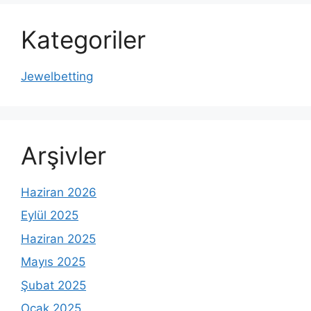
Kategoriler
Jewelbetting
Arşivler
Haziran 2026
Eylül 2025
Haziran 2025
Mayıs 2025
Şubat 2025
Ocak 2025