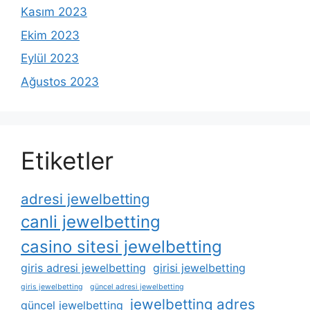
Kasım 2023
Ekim 2023
Eylül 2023
Ağustos 2023
Etiketler
adresi jewelbetting
canli jewelbetting
casino sitesi jewelbetting
giris adresi jewelbetting
girisi jewelbetting
giris jewelbetting
güncel adresi jewelbetting
jewelbetting adres
güncel jewelbetting