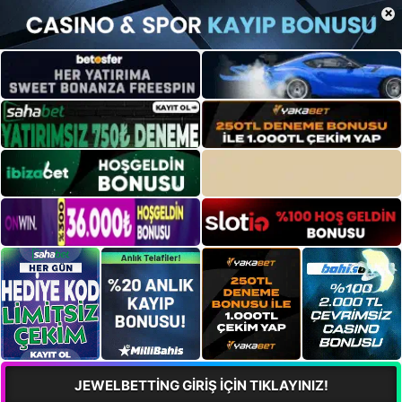
×
JEWELBETTİNG GİRİŞ İÇİN TIKLAYINIZ!