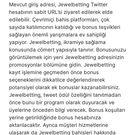
Mevcut giriş adresi, Jewelbetting Twitter
hesabının sabit URL’si ziyaret edilerek elde
edilebilir. Çevrimiçi bahis platformları, çok
sayıda katılımcının katıldığı ve bonus teşvikleri
sağlayan önemli yarışmalara ev sahipliği
yapıyor. Jewelbetting, ikramiye sağlama
konusunda cömert yapısıyla tanınır. Bonusunuzu
görüntülemek için yeni Jewelbetting adresinizin
promosyonlar bölümüne gidin. Jewelbetting
kayıt işlemine geçmeden önce bonus
seçeneklerini dikkatlice değerlendirerek
potansiyel olarak ek bonuslar kazanabilirsiniz.
Jewelbetting, tweet ödül özelliğini tanıtmadan
önce bunu bir program olarak duyuracak ve
üyelerine önceden bilgi verecek. Bonus koşulları
yerine getirildiğinde bonus hesabınıza
aktarılacaktır. Ayrıca müşteri hizmetlerine
ulaşarak da Jewelbetting bahisleri hakkında