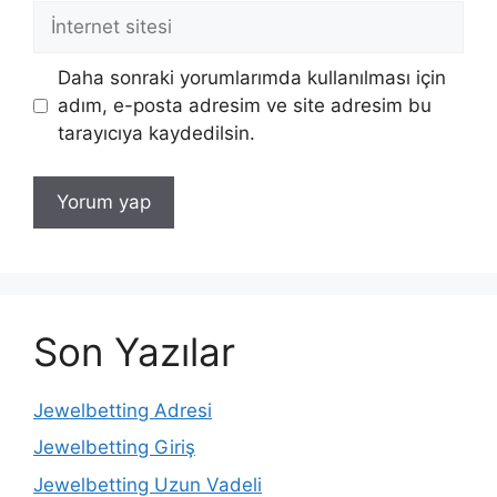
İnternet
sitesi
Daha sonraki yorumlarımda kullanılması için
adım, e-posta adresim ve site adresim bu
tarayıcıya kaydedilsin.
Son Yazılar
Jewelbetting Adresi
Jewelbetting Giriş
Jewelbetting Uzun Vadeli