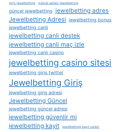
giris jewelbetting
güncel adresi jewelbetting
jewelbetting adres
güncel jewelbetting
Jewelbetting Adresi
jewelbetting bonus
jewelbetting canli
jewelbetting canli destek
jewelbetting canli maç izle
jewelbetting canlı casino
jewelbetting casino sitesi
jewelbetting giris twitter
Jewelbetting Giriş
jewelbetting giriş adresi
Jewelbetting Güncel
jewelbetting güncel adresi
jewelbetting güvenlir mi
jewelbetting kayit
jewelbetting kayıt süreci