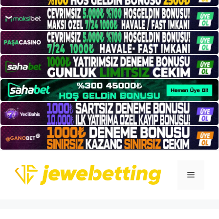
İçeriğe
atla
Menü