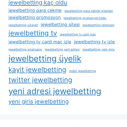
jewelbetting kaç oldu
jewelbetting para çekme
jewelbetting para çekme i̇şlemleri
jewelbetting promosyon
jewelbetting promosyon kodu
jewelbetting sitesi
jewelbetting sikayet
jewelbetting telegram
jewelbetting tv
jewelbetting tv canli maç
jewelbetting tv canli maç izle
jewelbetting tv izle
jewelbetting whatsapp
jewelbetting yeni adresi
jewelbetting yeni giris
jewelbetting üyelik
kayit jewelbetting
mobil jewelbetting
twitter jewelbetting
yeni adresi jewelbetting
yeni giris jewelbetting