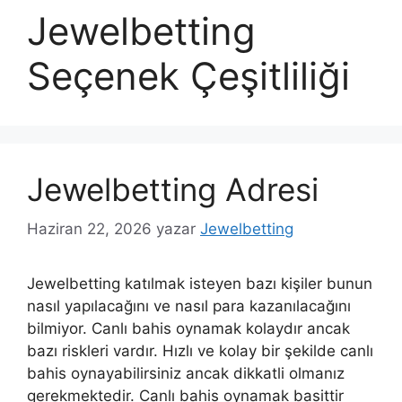
Jewelbetting
Seçenek Çeşitliliği
Jewelbetting Adresi
Haziran 22, 2026
yazar
Jewelbetting
Jewelbetting katılmak isteyen bazı kişiler bunun
nasıl yapılacağını ve nasıl para kazanılacağını
bilmiyor. Canlı bahis oynamak kolaydır ancak
bazı riskleri vardır. Hızlı ve kolay bir şekilde canlı
bahis oynayabilirsiniz ancak dikkatli olmanız
gerekmektedir. Canlı bahis oynamak basittir