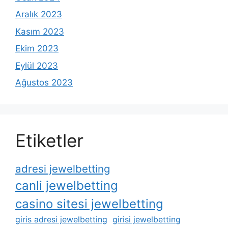
Aralık 2023
Kasım 2023
Ekim 2023
Eylül 2023
Ağustos 2023
Etiketler
adresi jewelbetting
canli jewelbetting
casino sitesi jewelbetting
giris adresi jewelbetting
girisi jewelbetting