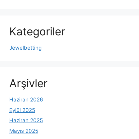
Kategoriler
Jewelbetting
Arşivler
Haziran 2026
Eylül 2025
Haziran 2025
Mayıs 2025