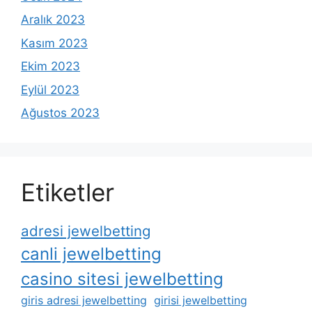
Aralık 2023
Kasım 2023
Ekim 2023
Eylül 2023
Ağustos 2023
Etiketler
adresi jewelbetting
canli jewelbetting
casino sitesi jewelbetting
giris adresi jewelbetting
girisi jewelbetting