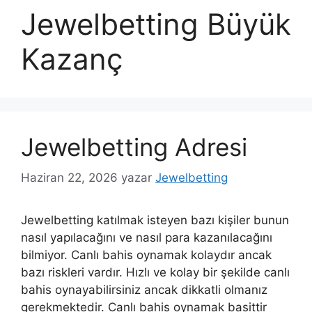
Jewelbetting Büyük
Kazanç
Jewelbetting Adresi
Haziran 22, 2026
yazar
Jewelbetting
Jewelbetting katılmak isteyen bazı kişiler bunun
nasıl yapılacağını ve nasıl para kazanılacağını
bilmiyor. Canlı bahis oynamak kolaydır ancak
bazı riskleri vardır. Hızlı ve kolay bir şekilde canlı
bahis oynayabilirsiniz ancak dikkatli olmanız
gerekmektedir. Canlı bahis oynamak basittir