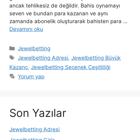
ancak tehlikesiz de değildir. Bahis oynamayı
seven ve bundan para kazanan ve aynı
zamanda abonelik oluşturarak bahisten para …
Devamını oku
Kategoriler
Jewelbetting
Etiketler
Jewelbetting Adresi
,
Jewelbetting Büyük
Kazanç
,
Jewelbetting Seçenek Çeşitliliği
Yorum yap
Son Yazılar
Jewelbetting Adresi
Jewelbetting Giriş