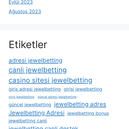
Eylül 2023
Ağustos 2023
Etiketler
adresi jewelbetting
canli jewelbetting
casino sitesi jewelbetting
giris adresi jewelbetting
girisi jewelbetting
giris jewelbetting
güncel adresi jewelbetting
jewelbetting adres
güncel jewelbetting
Jewelbetting Adresi
jewelbetting bonus
jewelbetting canli
jewelbetting canli destek