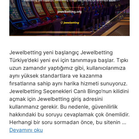
Jewelbetting yeni başlangıç Jewelbetting
Türkiye’deki yeni evi için tanınmaya başlar. Tıpkı
uzun zamandır yaptığımız gibi, kullanıcılarımıza
aynı yüksek standartlara ve kazanma
fırsatlarına sahip aynı harika hizmeti sunuyoruz.
Jewelbetting Seçenekleri Canlı Bingo’nun kilidini
açmak için Jewelbetting giriş adresini
kullanmanız gerekir. Bu nedenle, güvenilirlik
hakkındaki bu soruyu cevaplamak çok önemlidir.
Herhangi bir soru sormadan önce, bu sitenin …
Devamını oku