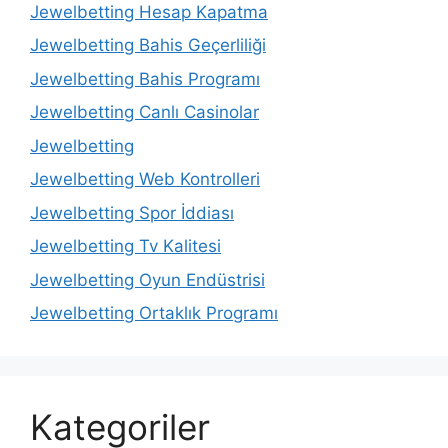
Jewelbetting Hesap Kapatma
Jewelbetting Bahis Geçerliliği
Jewelbetting Bahis Programı
Jewelbetting Canlı Casinolar
Jewelbetting
Jewelbetting Web Kontrolleri
Jewelbetting Spor İddiası
Jewelbetting Tv Kalitesi
Jewelbetting Oyun Endüstrisi
Jewelbetting Ortaklık Programı
Kategoriler