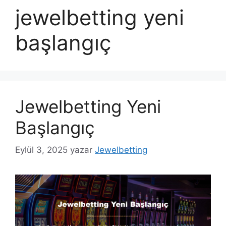
jewelbetting yeni
başlangıç
Jewelbetting Yeni
Başlangıç
Eylül 3, 2025
yazar
Jewelbetting