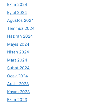
Ekim 2024
Eylül 2024
Ağustos 2024
Temmuz 2024
Haziran 2024
Mayıs 2024
Nisan 2024
Mart 2024
Şubat 2024
Ocak 2024
Aralık 2023
Kasım 2023
Ekim 2023