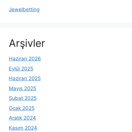
Jewelbetting
Arşivler
Haziran 2026
Eylül 2025
Haziran 2025
Mayıs 2025
Şubat 2025
Ocak 2025
Aralık 2024
Kasım 2024