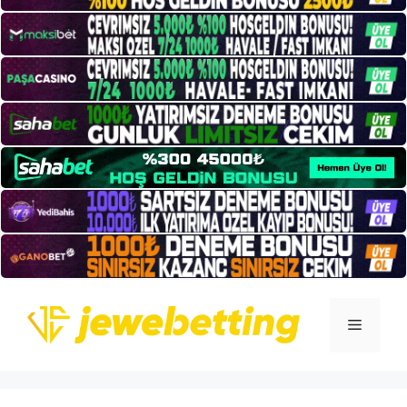
İçeriğe
atla
Menü