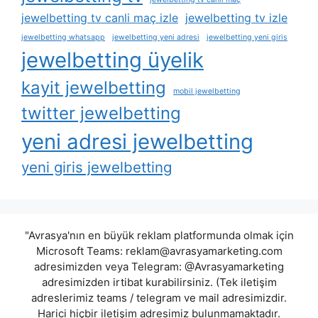
jewelbetting tv canli maç izle
jewelbetting tv izle
jewelbetting whatsapp
jewelbetting yeni adresi
jewelbetting yeni giris
jewelbetting üyelik
kayit jewelbetting
mobil jewelbetting
twitter jewelbetting
yeni adresi jewelbetting
yeni giris jewelbetting
"Avrasya'nın en büyük reklam platformunda olmak için
Microsoft Teams:
reklam@avrasyamarketing.com
adresimizden veya Telegram: @Avrasyamarketing
adresimizden irtibat kurabilirsiniz. (Tek iletişim
adreslerimiz teams / telegram ve mail adresimizdir.
Harici hiçbir iletişim adresimiz bulunmamaktadır.