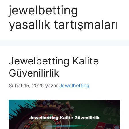
jewelbetting
yasallık tartışmaları
Jewelbetting Kalite
Güvenilirlik
Şubat 15, 2025
yazar
Jewelbetting