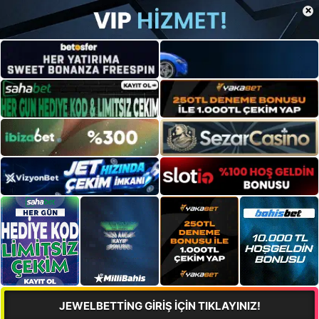
×
JEWELBETTİNG GİRİŞ İÇİN TIKLAYINIZ!