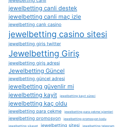
jewelbetting canli
jewelbetting canli destek
jewelbetting canli maç izle
jewelbetting canlı casino
jewelbetting casino sitesi
jewelbetting giris twitter
Jewelbetting Giriş
jewelbetting giriş adresi
Jewelbetting Güncel
jewelbetting güncel adresi
jewelbetting güvenlir mi
jewelbetting kayit
jewelbetting kayıt süreci
jewelbetting kaç oldu
jewelbetting para çekme
jewelbetting para çekme i̇şlemleri
jewelbetting promosyon
jewelbetting promosyon kodu
jewelbetting sitesi
jewelbetting sikayet
jewelbetting telegram