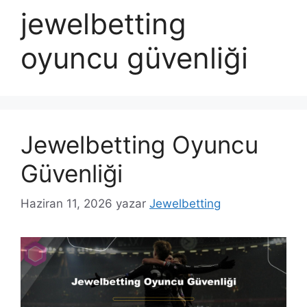
jewelbetting
oyuncu güvenliği
Jewelbetting Oyuncu
Güvenliği
Haziran 11, 2026
yazar
Jewelbetting