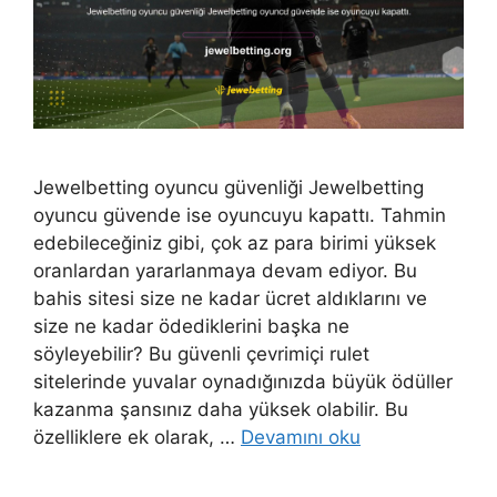
Jewelbetting oyuncu güvenliği Jewelbetting
oyuncu güvende ise oyuncuyu kapattı. Tahmin
edebileceğiniz gibi, çok az para birimi yüksek
oranlardan yararlanmaya devam ediyor. Bu
bahis sitesi size ne kadar ücret aldıklarını ve
size ne kadar ödediklerini başka ne
söyleyebilir? Bu güvenli çevrimiçi rulet
sitelerinde yuvalar oynadığınızda büyük ödüller
kazanma şansınız daha yüksek olabilir. Bu
özelliklere ek olarak, …
Devamını oku