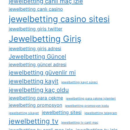
jewelbetting canli maç izle
jewelbetting canlı casino
jewelbetting casino sitesi
jewelbetting giris twitter
Jewelbetting Giriş
jewelbetting giriş adresi
Jewelbetting Güncel
jewelbetting güncel adresi
jewelbetting güvenlir mi
jewelbetting kayit
jewelbetting kayıt süreci
jewelbetting kaç oldu
jewelbetting para çekme
jewelbetting para çekme i̇şlemleri
jewelbetting promosyon
jewelbetting promosyon kodu
jewelbetting sitesi
jewelbetting sikayet
jewelbetting telegram
jewelbetting tv
jewelbetting tv canli maç