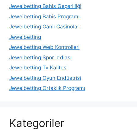
Jewelbetting Bahis Geçerliliği
Jewelbetting Bahis Programı
Jewelbetting Canlı Casinolar
Jewelbetting
Jewelbetting Web Kontrolleri
Jewelbetting Spor İddiası
Jewelbetting Tv Kalitesi
Jewelbetting Oyun Endüstrisi
Jewelbetting Ortaklık Programı
Kategoriler