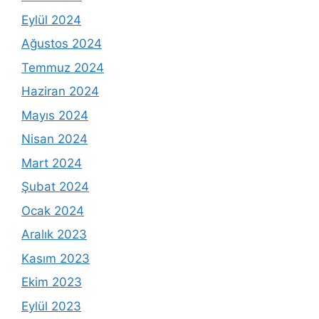
Eylül 2024
Ağustos 2024
Temmuz 2024
Haziran 2024
Mayıs 2024
Nisan 2024
Mart 2024
Şubat 2024
Ocak 2024
Aralık 2023
Kasım 2023
Ekim 2023
Eylül 2023