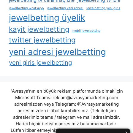
jewelbetting tv canli maç izle
jewelbetting tv izle
jewelbetting whatsapp
jewelbetting yeni adresi
jewelbetting yeni giris
jewelbetting üyelik
kayit jewelbetting
mobil jewelbetting
twitter jewelbetting
yeni adresi jewelbetting
yeni giris jewelbetting
"Avrasya'nın en büyük reklam platformunda olmak için
Microsoft Teams:
reklam@avrasyamarketing.com
adresimizden veya Telegram: @Avrasyamarketing
adresimizden irtibat kurabilirsiniz. (Tek iletişim
adreslerimiz teams / telegram ve mail adresimizdir.
Harici hiçbir iletişim adresimiz bulunmamaktadır.
Lütfen itibar etmeyiniz.) Türkiye yasalarına göre 7258