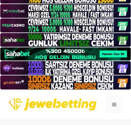
İçeriğe
atla
Menü