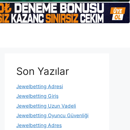
Son Yazılar
Jewelbetting Adresi
Jewelbetting Giriş
Jewelbetting Uzun Vadeli
Jewelbetting Oyuncu Güvenliği
Jewelbetting Adres