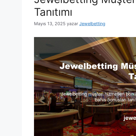
Tanıtımı
Mayıs 13, 2025
yazar
Jewelbetting