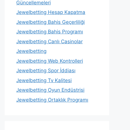
Güncellemeleri
Jewelbetting Hesap Kapatma
Jewelbetting Bahis Geçerliliği
Jewelbetting Bahis Programı
Jewelbetting Canlı Casinolar
Jewelbetting
Jewelbetting Web Kontrolleri
Jewelbetting Spor İddiası
Jewelbetting Tv Kalitesi
Jewelbetting Oyun Endüstrisi
Jewelbetting Ortaklık Programı