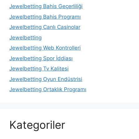
Jewelbetting Bahis Geçerliliği
Jewelbetting Bahis Programı
Jewelbetting Canlı Casinolar
Jewelbetting
Jewelbetting Web Kontrolleri
Jewelbetting Spor İddiası
Jewelbetting Tv Kalitesi
Jewelbetting Oyun Endüstrisi
Jewelbetting Ortaklık Programı
Kategoriler