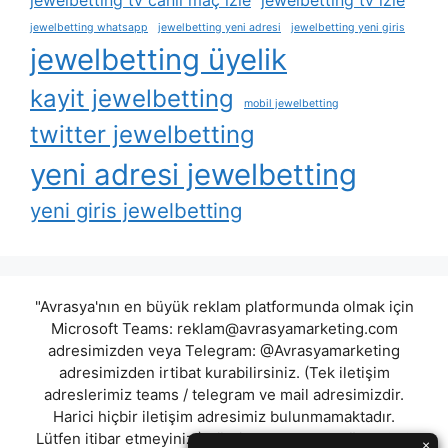
jewelbetting tv canli maç izle
jewelbetting tv izle
jewelbetting whatsapp
jewelbetting yeni adresi
jewelbetting yeni giris
jewelbetting üyelik
kayit jewelbetting
mobil jewelbetting
twitter jewelbetting
yeni adresi jewelbetting
yeni giris jewelbetting
"Avrasya'nın en büyük reklam platformunda olmak için
Microsoft Teams:
reklam@avrasyamarketing.com
adresimizden veya Telegram: @Avrasyamarketing
adresimizden irtibat kurabilirsiniz. (Tek iletişim
adreslerimiz teams / telegram ve mail adresimizdir.
Harici hiçbir iletişim adresimiz bulunmamaktadır.
Lütfen itibar etmeyiniz.) Türkiye yasalarına göre 7258