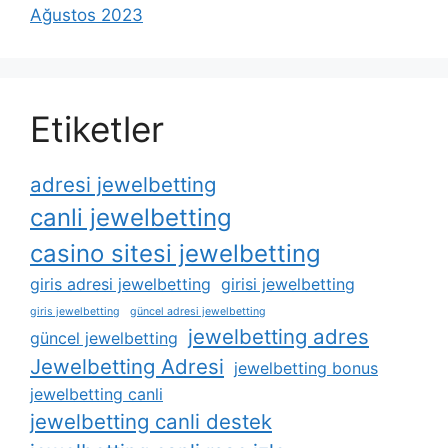
Ağustos 2023
Etiketler
adresi jewelbetting
canli jewelbetting
casino sitesi jewelbetting
giris adresi jewelbetting
girisi jewelbetting
giris jewelbetting
güncel adresi jewelbetting
jewelbetting adres
güncel jewelbetting
Jewelbetting Adresi
jewelbetting bonus
jewelbetting canli
jewelbetting canli destek