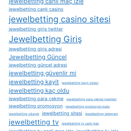
jewelbetting canli maç izle
jewelbetting canlı casino
jewelbetting casino sitesi
jewelbetting giris twitter
Jewelbetting Giriş
jewelbetting giriş adresi
Jewelbetting Güncel
jewelbetting güncel adresi
jewelbetting güvenlir mi
jewelbetting kayit
jewelbetting kayıt süreci
jewelbetting kaç oldu
jewelbetting para çekme
jewelbetting para çekme i̇şlemleri
jewelbetting promosyon
jewelbetting promosyon kodu
jewelbetting sitesi
jewelbetting sikayet
jewelbetting telegram
jewelbetting tv
jewelbetting tv canli maç