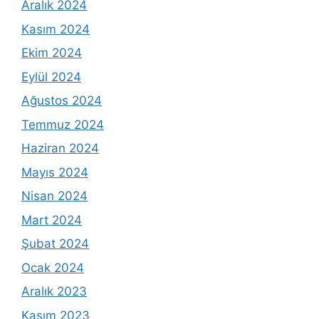
Aralık 2024
Kasım 2024
Ekim 2024
Eylül 2024
Ağustos 2024
Temmuz 2024
Haziran 2024
Mayıs 2024
Nisan 2024
Mart 2024
Şubat 2024
Ocak 2024
Aralık 2023
Kasım 2023