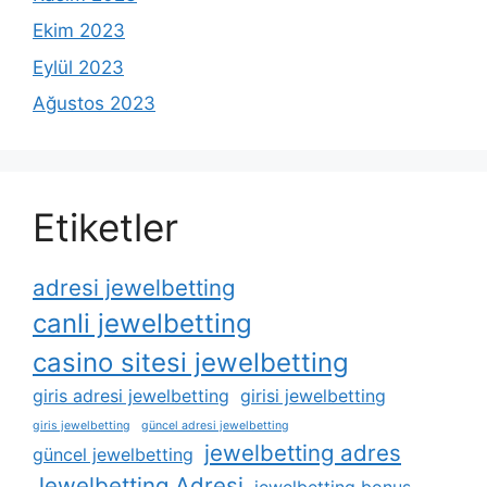
Ekim 2023
Eylül 2023
Ağustos 2023
Etiketler
adresi jewelbetting
canli jewelbetting
casino sitesi jewelbetting
giris adresi jewelbetting
girisi jewelbetting
giris jewelbetting
güncel adresi jewelbetting
jewelbetting adres
güncel jewelbetting
Jewelbetting Adresi