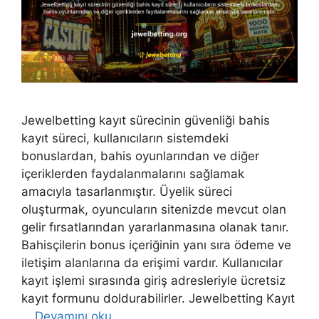
Jewelbetting kayıt sürecinin güvenliği bahis
kayıt süreci, kullanıcıların sistemdeki
bonuslardan, bahis oyunlarından ve diğer
içeriklerden faydalanmalarını sağlamak
amacıyla tasarlanmıştır. Üyelik süreci
oluşturmak, oyuncuların sitenizde mevcut olan
gelir fırsatlarından yararlanmasına olanak tanır.
Bahisçilerin bonus içeriğinin yanı sıra ödeme ve
iletişim alanlarına da erişimi vardır. Kullanıcılar
kayıt işlemi sırasında giriş adresleriyle ücretsiz
kayıt formunu doldurabilirler. Jewelbetting Kayıt
…
Devamını oku