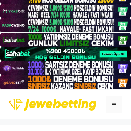
İçeriğe
atla
Menü