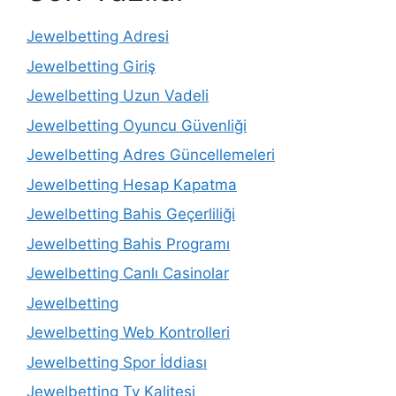
Jewelbetting Adresi
Jewelbetting Giriş
Jewelbetting Uzun Vadeli
Jewelbetting Oyuncu Güvenliği
Jewelbetting Adres Güncellemeleri
Jewelbetting Hesap Kapatma
Jewelbetting Bahis Geçerliliği
Jewelbetting Bahis Programı
Jewelbetting Canlı Casinolar
Jewelbetting
Jewelbetting Web Kontrolleri
Jewelbetting Spor İddiası
Jewelbetting Tv Kalitesi