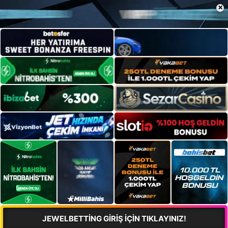
×
JEWELBETTİNG GİRİŞ İÇİN TIKLAYINIZ!