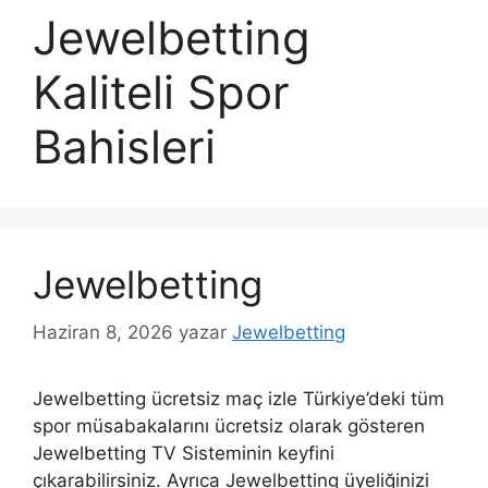
Jewelbetting
Kaliteli Spor
Bahisleri
Jewelbetting
Haziran 8, 2026
yazar
Jewelbetting
Jewelbetting ücretsiz maç izle Türkiye’deki tüm
spor müsabakalarını ücretsiz olarak gösteren
Jewelbetting TV Sisteminin keyfini
çıkarabilirsiniz. Ayrıca Jewelbetting üyeliğinizi