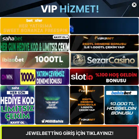
×
JEWELBETTİNG GİRİŞ İÇİN TIKLAYINIZ!