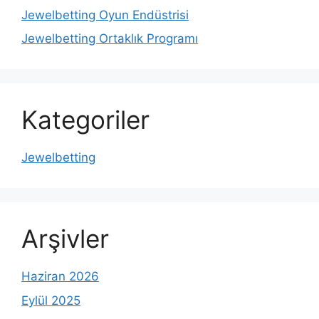
Jewelbetting Oyun Endüstrisi
Jewelbetting Ortaklık Programı
Kategoriler
Jewelbetting
Arşivler
Haziran 2026
Eylül 2025