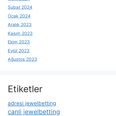
Şubat 2024
Ocak 2024
Aralık 2023
Kasım 2023
Ekim 2023
Eylül 2023
Ağustos 2023
Etiketler
adresi jewelbetting
canli jewelbetting