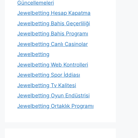
Güncellemeleri
Jewelbetting Hesap Kapatma
Jewelbetting Bahis Geçerliliği
Jewelbetting Bahis Programı
Jewelbetting Canlı Casinolar
Jewelbetting
Jewelbetting Web Kontrolleri
Jewelbetting Spor İddiası
Jewelbetting Tv Kalitesi
Jewelbetting Oyun Endüstrisi
Jewelbetting Ortaklık Programı