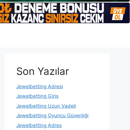
Son Yazılar
Jewelbetting Adresi
Jewelbetting Giriş
Jewelbetting Uzun Vadeli
Jewelbetting Oyuncu Güvenliği
Jewelbetting Adres