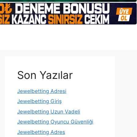
Son Yazılar
Jewelbetting Adresi
Jewelbetting Giriş
Jewelbetting Uzun Vadeli
Jewelbetting Oyuncu Güvenliği
Jewelbetting Adres