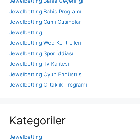
Jewelbetting Bahis Geçerliliği
Jewelbetting Bahis Programı
Jewelbetting Canlı Casinolar
Jewelbetting
Jewelbetting Web Kontrolleri
Jewelbetting Spor İddiası
Jewelbetting Tv Kalitesi
Jewelbetting Oyun Endüstrisi
Jewelbetting Ortaklık Programı
Kategoriler
Jewelbetting