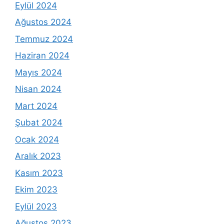
Eylül 2024
Ağustos 2024
Temmuz 2024
Haziran 2024
Mayıs 2024
Nisan 2024
Mart 2024
Şubat 2024
Ocak 2024
Aralık 2023
Kasım 2023
Ekim 2023
Eylül 2023
Ağustos 2023