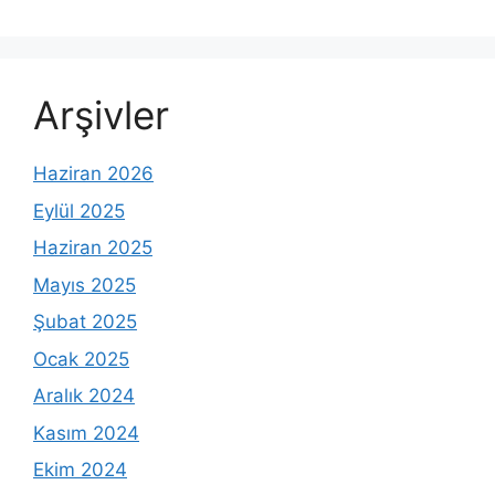
Arşivler
Haziran 2026
Eylül 2025
Haziran 2025
Mayıs 2025
Şubat 2025
Ocak 2025
Aralık 2024
Kasım 2024
Ekim 2024