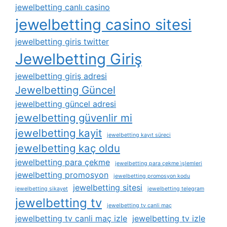
jewelbetting canlı casino
jewelbetting casino sitesi
jewelbetting giris twitter
Jewelbetting Giriş
jewelbetting giriş adresi
Jewelbetting Güncel
jewelbetting güncel adresi
jewelbetting güvenlir mi
jewelbetting kayit
jewelbetting kayıt süreci
jewelbetting kaç oldu
jewelbetting para çekme
jewelbetting para çekme i̇şlemleri
jewelbetting promosyon
jewelbetting promosyon kodu
jewelbetting sitesi
jewelbetting sikayet
jewelbetting telegram
jewelbetting tv
jewelbetting tv canli maç
jewelbetting tv canli maç izle
jewelbetting tv izle