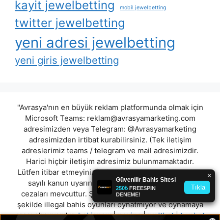
kayit jewelbetting
mobil jewelbetting
twitter jewelbetting
yeni adresi jewelbetting
yeni giris jewelbetting
"Avrasya'nın en büyük reklam platformunda olmak için
Microsoft Teams:
reklam@avrasyamarketing.com
adresimizden veya Telegram: @Avrasyamarketing
adresimizden irtibat kurabilirsiniz. (Tek iletişim
adreslerimiz teams / telegram ve mail adresimizdir.
Harici hiçbir iletişim adresimiz bulunmamaktadır.
Lütfen itibar etmeyiniz.) Türkiye yasalarına göre 7258
sayılı kanun uyarınca yasa dışı bahis oynamanın
cezaları mevcuttur. Şu an bulunduğunuz site hiç bir
şekilde illegal bahis oyunları oynatmıyor ve oynamaya
aracı olmuyordur.
bahisnow
|
neyine
|
weltbet
|
tumbet