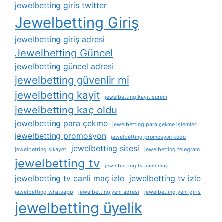
jewelbetting giris twitter
Jewelbetting Giriş
jewelbetting giriş adresi
Jewelbetting Güncel
jewelbetting güncel adresi
jewelbetting güvenlir mi
jewelbetting kayit
jewelbetting kayıt süreci
jewelbetting kaç oldu
jewelbetting para çekme
jewelbetting para çekme i̇şlemleri
jewelbetting promosyon
jewelbetting promosyon kodu
jewelbetting sitesi
jewelbetting sikayet
jewelbetting telegram
jewelbetting tv
jewelbetting tv canli maç
jewelbetting tv canli maç izle
jewelbetting tv izle
jewelbetting whatsapp
jewelbetting yeni adresi
jewelbetting yeni giris
jewelbetting üyelik