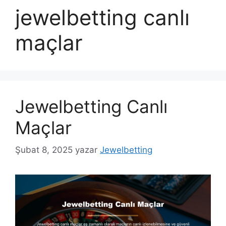
jewelbetting canlı
maçlar
Jewelbetting Canlı
Maçlar
Şubat 8, 2025
yazar
Jewelbetting