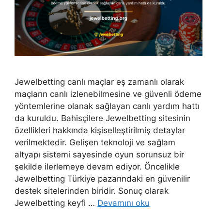
Jewelbetting canlı maçlar eş zamanlı olarak
maçların canlı izlenebilmesine ve güvenli ödeme
yöntemlerine olanak sağlayan canlı yardım hattı
da kuruldu. Bahisçilere Jewelbetting sitesinin
özellikleri hakkında kişiselleştirilmiş detaylar
verilmektedir. Gelişen teknoloji ve sağlam
altyapı sistemi sayesinde oyun sorunsuz bir
şekilde ilerlemeye devam ediyor. Öncelikle
Jewelbetting Türkiye pazarındaki en güvenilir
destek sitelerinden biridir. Sonuç olarak
Jewelbetting keyfi …
Devamını oku