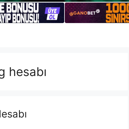
ng hesabı
Hesabı