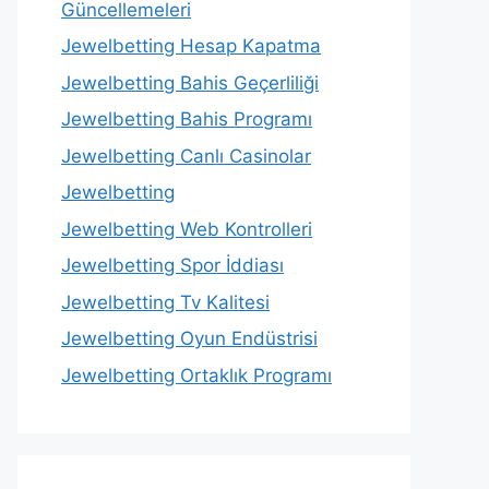
Güncellemeleri
Jewelbetting Hesap Kapatma
Jewelbetting Bahis Geçerliliği
Jewelbetting Bahis Programı
Jewelbetting Canlı Casinolar
Jewelbetting
Jewelbetting Web Kontrolleri
Jewelbetting Spor İddiası
Jewelbetting Tv Kalitesi
Jewelbetting Oyun Endüstrisi
Jewelbetting Ortaklık Programı