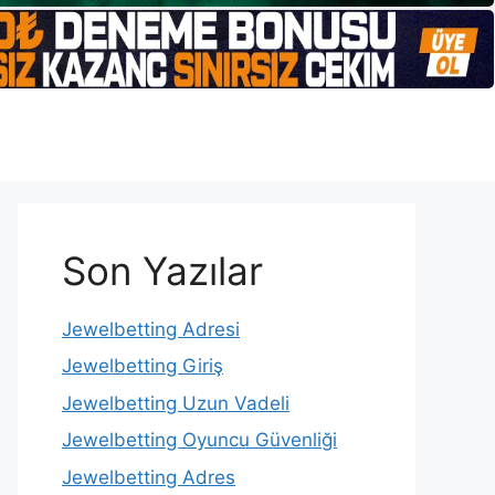
Son Yazılar
Jewelbetting Adresi
Jewelbetting Giriş
Jewelbetting Uzun Vadeli
Jewelbetting Oyuncu Güvenliği
Jewelbetting Adres