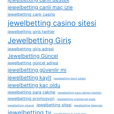
jewelbetting canli maç izle
jewelbetting canlı casino
jewelbetting casino sitesi
jewelbetting giris twitter
Jewelbetting Giriş
jewelbetting giriş adresi
Jewelbetting Güncel
jewelbetting güncel adresi
jewelbetting güvenlir mi
jewelbetting kayit
jewelbetting kayıt süreci
jewelbetting kaç oldu
jewelbetting para çekme
jewelbetting para çekme i̇şlemleri
jewelbetting promosyon
jewelbetting promosyon kodu
jewelbetting sitesi
jewelbetting sikayet
jewelbetting telegram
jewelbetting tv
jewelbetting tv canli maç