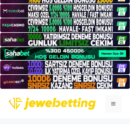
İçeriğe
atla
Menü