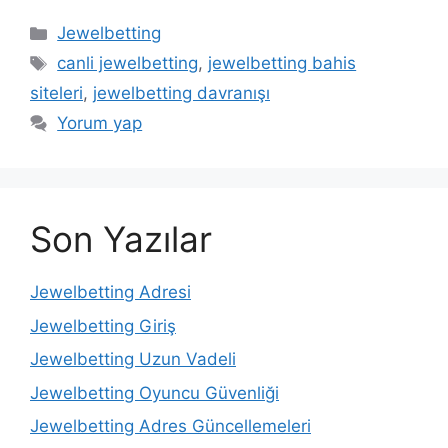
Kategoriler
Jewelbetting
Etiketler
canli jewelbetting
,
jewelbetting bahis
siteleri
,
jewelbetting davranışı
Yorum yap
Son Yazılar
Jewelbetting Adresi
Jewelbetting Giriş
Jewelbetting Uzun Vadeli
Jewelbetting Oyuncu Güvenliği
Jewelbetting Adres Güncellemeleri