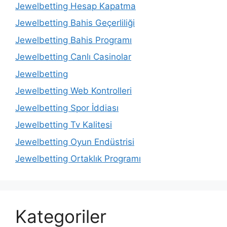
Jewelbetting Hesap Kapatma
Jewelbetting Bahis Geçerliliği
Jewelbetting Bahis Programı
Jewelbetting Canlı Casinolar
Jewelbetting
Jewelbetting Web Kontrolleri
Jewelbetting Spor İddiası
Jewelbetting Tv Kalitesi
Jewelbetting Oyun Endüstrisi
Jewelbetting Ortaklık Programı
Kategoriler