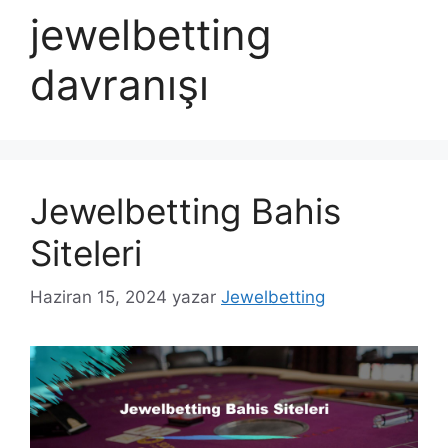
jewelbetting
davranışı
Jewelbetting Bahis
Siteleri
Haziran 15, 2024
yazar
Jewelbetting