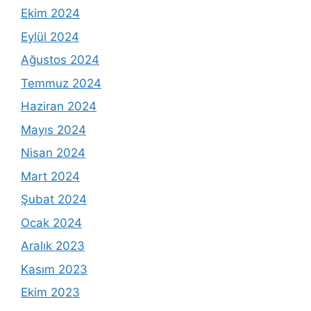
Ekim 2024
Eylül 2024
Ağustos 2024
Temmuz 2024
Haziran 2024
Mayıs 2024
Nisan 2024
Mart 2024
Şubat 2024
Ocak 2024
Aralık 2023
Kasım 2023
Ekim 2023