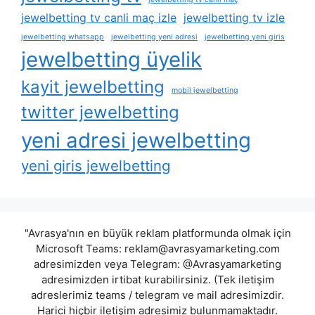
jewelbetting tv canli maç izle
jewelbetting tv izle
jewelbetting whatsapp
jewelbetting yeni adresi
jewelbetting yeni giris
jewelbetting üyelik
kayit jewelbetting
mobil jewelbetting
twitter jewelbetting
yeni adresi jewelbetting
yeni giris jewelbetting
"Avrasya'nın en büyük reklam platformunda olmak için
Microsoft Teams:
reklam@avrasyamarketing.com
adresimizden veya Telegram: @Avrasyamarketing
adresimizden irtibat kurabilirsiniz. (Tek iletişim
adreslerimiz teams / telegram ve mail adresimizdir.
Harici hiçbir iletişim adresimiz bulunmamaktadır.