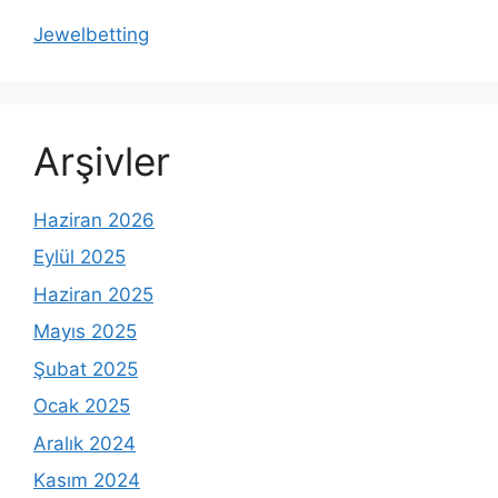
Jewelbetting
Arşivler
Haziran 2026
Eylül 2025
Haziran 2025
Mayıs 2025
Şubat 2025
Ocak 2025
Aralık 2024
Kasım 2024