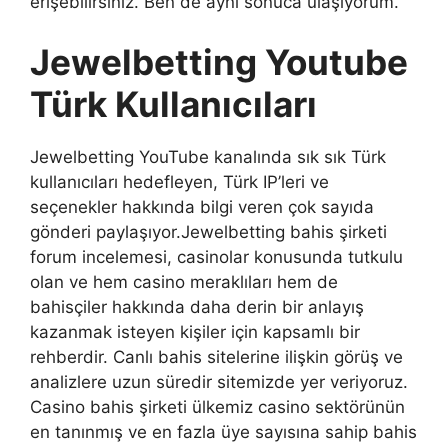
erişebilirsiniz. Ben de aynı sonuca ulaşıyorum.
Jewelbetting Youtube
Türk Kullanıcıları
Jewelbetting YouTube kanalında sık sık Türk
kullanıcıları hedefleyen, Türk IP’leri ve
seçenekler hakkında bilgi veren çok sayıda
gönderi paylaşıyor.Jewelbetting bahis şirketi
forum incelemesi, casinolar konusunda tutkulu
olan ve hem casino meraklıları hem de
bahisçiler hakkında daha derin bir anlayış
kazanmak isteyen kişiler için kapsamlı bir
rehberdir. Canlı bahis sitelerine ilişkin görüş ve
analizlere uzun süredir sitemizde yer veriyoruz.
Casino bahis şirketi ülkemiz casino sektörünün
en tanınmış ve en fazla üye sayısına sahip bahis