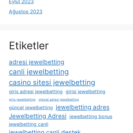
Eylül 2023
Ağustos 2023
Etiketler
adresi jewelbetting
canli jewelbetting
casino sitesi jewelbetting
giris adresi jewelbetting
girisi jewelbetting
giris jewelbetting
güncel adresi jewelbetting
jewelbetting adres
güncel jewelbetting
Jewelbetting Adresi
jewelbetting bonus
jewelbetting canli
jewelbetting canli destek