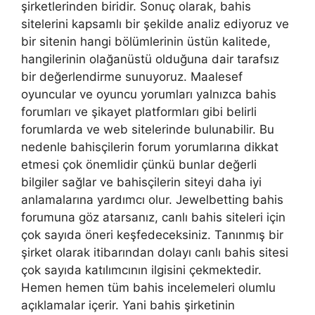
şirketlerinden biridir. Sonuç olarak, bahis
sitelerini kapsamlı bir şekilde analiz ediyoruz ve
bir sitenin hangi bölümlerinin üstün kalitede,
hangilerinin olağanüstü olduğuna dair tarafsız
bir değerlendirme sunuyoruz. Maalesef
oyuncular ve oyuncu yorumları yalnızca bahis
forumları ve şikayet platformları gibi belirli
forumlarda ve web sitelerinde bulunabilir. Bu
nedenle bahisçilerin forum yorumlarına dikkat
etmesi çok önemlidir çünkü bunlar değerli
bilgiler sağlar ve bahisçilerin siteyi daha iyi
anlamalarına yardımcı olur. Jewelbetting bahis
forumuna göz atarsanız, canlı bahis siteleri için
çok sayıda öneri keşfedeceksiniz. Tanınmış bir
şirket olarak itibarından dolayı canlı bahis sitesi
çok sayıda katılımcının ilgisini çekmektedir.
Hemen hemen tüm bahis incelemeleri olumlu
açıklamalar içerir. Yani bahis şirketinin