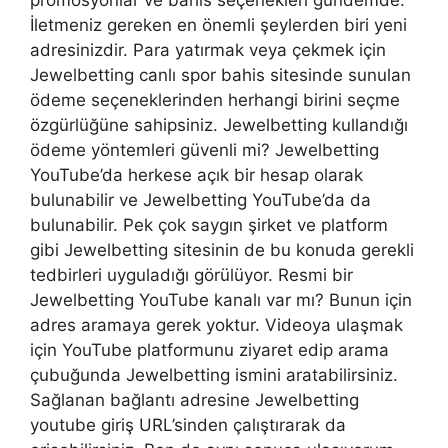
promosyonlar ve bahis seçenekleri gündemde.
İletmeniz gereken en önemli şeylerden biri yeni
adresinizdir. Para yatırmak veya çekmek için
Jewelbetting canlı spor bahis sitesinde sunulan
ödeme seçeneklerinden herhangi birini seçme
özgürlüğüne sahipsiniz. Jewelbetting kullandığı
ödeme yöntemleri güvenli mi? Jewelbetting
YouTube’da herkese açık bir hesap olarak
bulunabilir ve Jewelbetting YouTube’da da
bulunabilir. Pek çok saygın şirket ve platform
gibi Jewelbetting sitesinin de bu konuda gerekli
tedbirleri uyguladığı görülüyor. Resmi bir
Jewelbetting YouTube kanalı var mı? Bunun için
adres aramaya gerek yoktur. Videoya ulaşmak
için YouTube platformunu ziyaret edip arama
çubuğunda Jewelbetting ismini aratabilirsiniz.
Sağlanan bağlantı adresine Jewelbetting
youtube giriş URL’sinden çalıştırarak da