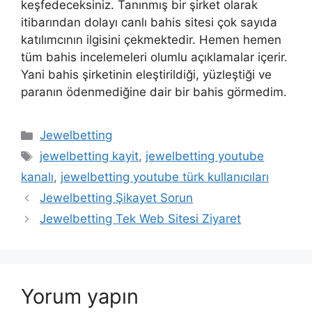
keşfedeceksiniz. Tanınmış bir şirket olarak
itibarından dolayı canlı bahis sitesi çok sayıda
katılımcının ilgisini çekmektedir. Hemen hemen
tüm bahis incelemeleri olumlu açıklamalar içerir.
Yani bahis şirketinin eleştirildiği, yüzleştiği ve
paranın ödenmediğine dair bir bahis görmedim.
Kategoriler
Jewelbetting
Etiketler
jewelbetting kayit
,
jewelbetting youtube
kanalı
,
jewelbetting youtube türk kullanıcıları
Jewelbetting Şikayet Sorun
Jewelbetting Tek Web Sitesi Ziyaret
Yorum yapın