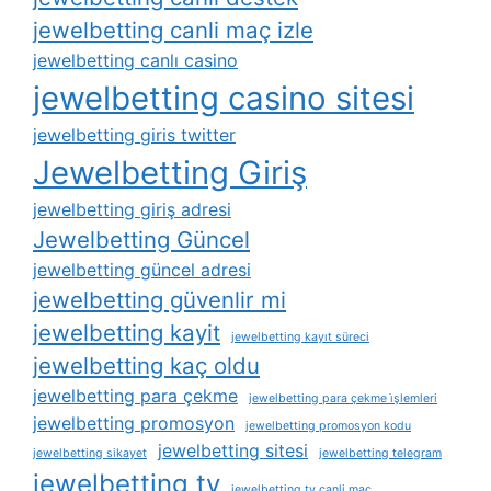
jewelbetting canli maç izle
jewelbetting canlı casino
jewelbetting casino sitesi
jewelbetting giris twitter
Jewelbetting Giriş
jewelbetting giriş adresi
Jewelbetting Güncel
jewelbetting güncel adresi
jewelbetting güvenlir mi
jewelbetting kayit
jewelbetting kayıt süreci
jewelbetting kaç oldu
jewelbetting para çekme
jewelbetting para çekme i̇şlemleri
jewelbetting promosyon
jewelbetting promosyon kodu
jewelbetting sitesi
jewelbetting sikayet
jewelbetting telegram
jewelbetting tv
jewelbetting tv canli maç