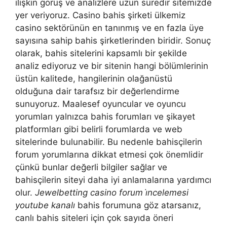
ilişkin görüş ve analizlere uzun süredir sitemizde
yer veriyoruz. Casino bahis şirketi ülkemiz
casino sektörünün en tanınmış ve en fazla üye
sayısına sahip bahis şirketlerinden biridir. Sonuç
olarak, bahis sitelerini kapsamlı bir şekilde
analiz ediyoruz ve bir sitenin hangi bölümlerinin
üstün kalitede, hangilerinin olağanüstü
olduğuna dair tarafsız bir değerlendirme
sunuyoruz. Maalesef oyuncular ve oyuncu
yorumları yalnızca bahis forumları ve şikayet
platformları gibi belirli forumlarda ve web
sitelerinde bulunabilir. Bu nedenle bahisçilerin
forum yorumlarına dikkat etmesi çok önemlidir
çünkü bunlar değerli bilgiler sağlar ve
bahisçilerin siteyi daha iyi anlamalarına yardımcı
olur.
Jewelbetting casino forum i̇ncelemesi
youtube kanalı
bahis forumuna göz atarsanız,
canlı bahis siteleri için çok sayıda öneri