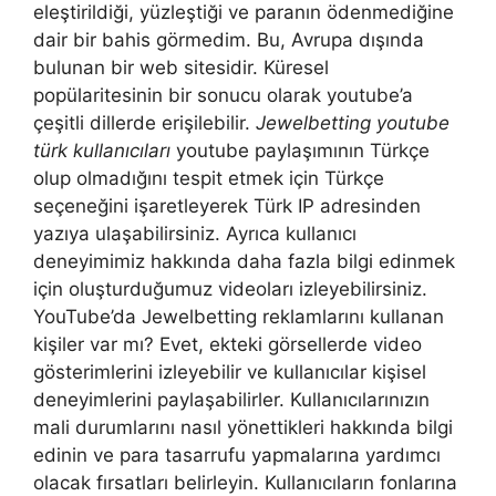
eleştirildiği, yüzleştiği ve paranın ödenmediğine
dair bir bahis görmedim. Bu, Avrupa dışında
bulunan bir web sitesidir. Küresel
popülaritesinin bir sonucu olarak youtube’a
çeşitli dillerde erişilebilir.
Jewelbetting youtube
türk kullanıcıları
youtube paylaşımının Türkçe
olup olmadığını tespit etmek için Türkçe
seçeneğini işaretleyerek Türk IP adresinden
yazıya ulaşabilirsiniz. Ayrıca kullanıcı
deneyimimiz hakkında daha fazla bilgi edinmek
için oluşturduğumuz videoları izleyebilirsiniz.
YouTube’da Jewelbetting reklamlarını kullanan
kişiler var mı? Evet, ekteki görsellerde video
gösterimlerini izleyebilir ve kullanıcılar kişisel
deneyimlerini paylaşabilirler. Kullanıcılarınızın
mali durumlarını nasıl yönettikleri hakkında bilgi
edinin ve para tasarrufu yapmalarına yardımcı
olacak fırsatları belirleyin. Kullanıcıların fonlarına