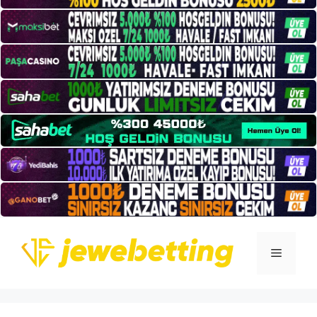
İçeriğe
atla
Menü