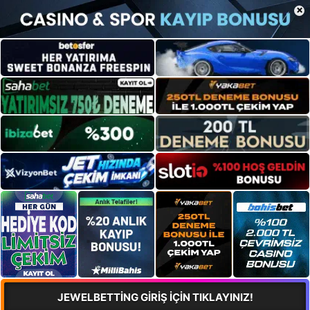
×
JEWELBETTİNG GİRİŞ İÇİN TIKLAYINIZ!