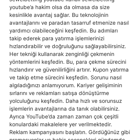
youtube’a hakim olsa da olmasa da size
kesinlikle avantaj sağlar. Bu teknolojinin
avantajlarını ve paradan tasarruf etmenize nasıl
yardımcı olabileceğini keşfedin. Bu adımları
takip ederek para yatırma işlemlerinizi
hızlandırabilir ve doğruluğunu sağlayabilirsiniz.
Her tekniği kullanarak zenginliği çekmenin
yöntemlerini keşfedin. Bu, para çekme sürecini
hızlandırır ve güvenilirliğini artırır. Kupon yatırma
ve takip etme sürecini keşfedin. Sorunu nasıl
algıladığınızı anlamıyorum. Kariyer gelişiminin
sırlarını ve reklamları satışa dönüştürme
yolculuğunu keşfedin. Daha hızlı ve sorunsuz
işlemlerin avantajlarına da tanık olabilirsiniz.
Ayrıca YouTube’da zaman zaman çok çeşitli
konulardaki makalelere yer verilmektedir.
Reklam kampanyasını başlatın. Gördüğünüz gibi