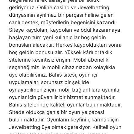
değerlendirerek sahaya yeni bir soluk
getiriyoruz. Online casino ve Jewelbetting
dünyasının ayrılmaz bir parçası haline gelen
canlı destek, müşterilerin beğenisini kazandı.
Siteye kaydolan, kaydolan ve ödül kazanmaya
başlayan tüm yeni kullanıcılar hoş geldin
bonusları alacaktır. Herkes kaydolduktan sonra
hoş geldin bonusu alır. Yüksek kârlı ortaklık
sitelerine kesintisiz erişim. Mobil abonelik
seçeneğimiz ile mobil cihazınızdan kolaylıkla
üye olabilirsiniz. Bahis sitesi, oyun içi
uygulamaları sorunsuz bir şekilde
oynayabilmeniz için mobil bağlantılara uyumlu
oyunlar için güvenilir bir hizmet sunmaktadır.
Bahis sitelerinde kaliteli oyunlar bulunmaktadır.
Sitede oldukça geniş bir oyun yelpazesi
bulunmaktadır. Oyunların keyfini çıkarmak için
Jewelbetting üye olmak gerekiyor. Kaliteli oyun