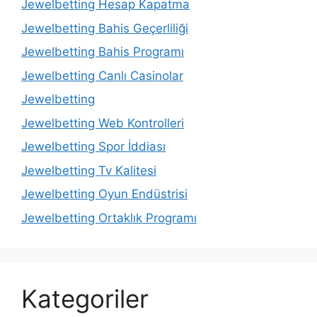
Jewelbetting Hesap Kapatma
Jewelbetting Bahis Geçerliliği
Jewelbetting Bahis Programı
Jewelbetting Canlı Casinolar
Jewelbetting
Jewelbetting Web Kontrolleri
Jewelbetting Spor İddiası
Jewelbetting Tv Kalitesi
Jewelbetting Oyun Endüstrisi
Jewelbetting Ortaklık Programı
Kategoriler