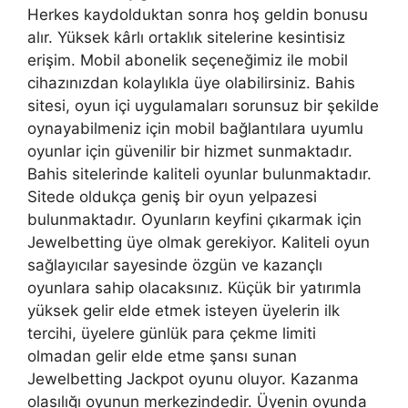
Herkes kaydolduktan sonra hoş geldin bonusu
alır. Yüksek kârlı ortaklık sitelerine kesintisiz
erişim. Mobil abonelik seçeneğimiz ile mobil
cihazınızdan kolaylıkla üye olabilirsiniz. Bahis
sitesi, oyun içi uygulamaları sorunsuz bir şekilde
oynayabilmeniz için mobil bağlantılara uyumlu
oyunlar için güvenilir bir hizmet sunmaktadır.
Bahis sitelerinde kaliteli oyunlar bulunmaktadır.
Sitede oldukça geniş bir oyun yelpazesi
bulunmaktadır. Oyunların keyfini çıkarmak için
Jewelbetting üye olmak gerekiyor. Kaliteli oyun
sağlayıcılar sayesinde özgün ve kazançlı
oyunlara sahip olacaksınız. Küçük bir yatırımla
yüksek gelir elde etmek isteyen üyelerin ilk
tercihi, üyelere günlük para çekme limiti
olmadan gelir elde etme şansı sunan
Jewelbetting Jackpot oyunu oluyor. Kazanma
olasılığı oyunun merkezindedir. Üyenin oyunda