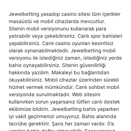
Jewelbetting yasadışı casino sitesi tüm içerikler
masaüstü ve mobil cihazlarda mevcuttur.
Sitenin mobil versiyonunu kullanarak para
yatırabilir veya çekebilirsiniz. Canlı spor bahisleri
yapabilirsiniz. Canlı casino oyunları kesintisiz
olarak oynanabilmektedir. Jewelbetting mobil
versiyonu ile istediğiniz zaman, istediğiniz yerde
bahis oynayabilirsiniz. Sitenin güvenilirliği
hakkında yazdım. Makaleyi bu bağlantıdan
okuyabilirsiniz. Mobil cihazlar üzerinden sürekli
hizmet vermek mümkündür. Canlı sohbet mobil
versiyonda sunulmaktadır. Web sitesini
kullanırken sorun yaşarsanız lütfen canlı destek
ekibimize bildirin. Jewelbetting bahis yaparken
iyi vakit geçirmenizi umuyoruz. Bahis alanında
tecrübe gerektirir. Şans her zaman vardır. 0’a