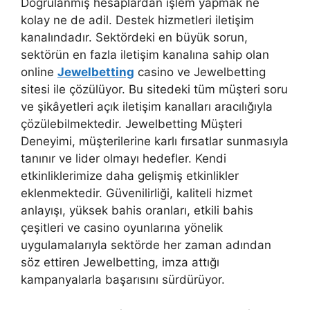
Doğrulanmış hesaplardan işlem yapmak ne
kolay ne de adil. Destek hizmetleri iletişim
kanalındadır. Sektördeki en büyük sorun,
sektörün en fazla iletişim kanalına sahip olan
online
Jewelbetting
casino ve Jewelbetting
sitesi ile çözülüyor. Bu sitedeki tüm müşteri soru
ve şikâyetleri açık iletişim kanalları aracılığıyla
çözülebilmektedir. Jewelbetting Müşteri
Deneyimi, müşterilerine karlı fırsatlar sunmasıyla
tanınır ve lider olmayı hedefler. Kendi
etkinliklerimize daha gelişmiş etkinlikler
eklenmektedir. Güvenilirliği, kaliteli hizmet
anlayışı, yüksek bahis oranları, etkili bahis
çeşitleri ve casino oyunlarına yönelik
uygulamalarıyla sektörde her zaman adından
söz ettiren Jewelbetting, imza attığı
kampanyalarla başarısını sürdürüyor.