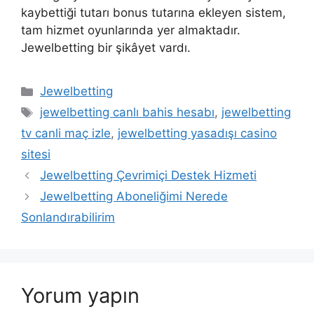
kaybettiği tutarı bonus tutarına ekleyen sistem,
tam hizmet oyunlarında yer almaktadır.
Jewelbetting bir şikâyet vardı.
Kategoriler
Jewelbetting
Etiketler
jewelbetting canlı bahis hesabı
,
jewelbetting
tv canli maç izle
,
jewelbetting yasadışı casino
sitesi
Jewelbetting Çevrimiçi Destek Hizmeti
Jewelbetting Aboneliğimi Nerede
Sonlandırabilirim
Yorum yapın