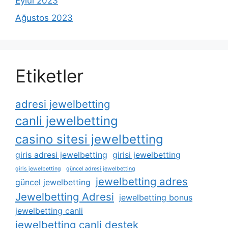
Eylül 2023
Ağustos 2023
Etiketler
adresi jewelbetting
canli jewelbetting
casino sitesi jewelbetting
giris adresi jewelbetting
girisi jewelbetting
giris jewelbetting
güncel adresi jewelbetting
jewelbetting adres
güncel jewelbetting
Jewelbetting Adresi
jewelbetting bonus
jewelbetting canli
jewelbetting canli destek