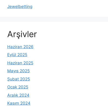
Jewelbetting
Arşivler
Haziran 2026
Eylül 2025
Haziran 2025
Mayıs 2025
Şubat 2025
Ocak 2025
Aralık 2024
Kasım 2024