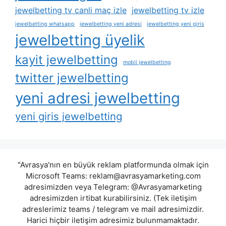
jewelbetting tv canli maç izle
jewelbetting tv izle
jewelbetting whatsapp
jewelbetting yeni adresi
jewelbetting yeni giris
jewelbetting üyelik
kayit jewelbetting
mobil jewelbetting
twitter jewelbetting
yeni adresi jewelbetting
yeni giris jewelbetting
"Avrasya'nın en büyük reklam platformunda olmak için
Microsoft Teams:
reklam@avrasyamarketing.com
adresimizden veya Telegram: @Avrasyamarketing
adresimizden irtibat kurabilirsiniz. (Tek iletişim
adreslerimiz teams / telegram ve mail adresimizdir.
Harici hiçbir iletişim adresimiz bulunmamaktadır.